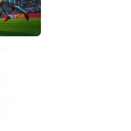
sland
nen.
ons
atsen
rlandse
l veel
 van
 de