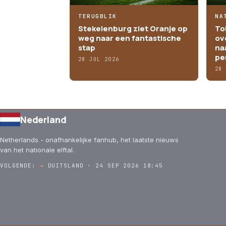
TERUGBLIK
NA
Stekelenburg ziet Oranje op
To
weg naar een fantastische
ov
stap
na
pe
28 JUL 2026
28
Nederland
Netherlands - onafhankelijke fanhub, het laatste nieuws
van het nationale elftal.
VOLGENDE:
→
DUITSLAND · 24 SEP 2026 18:45