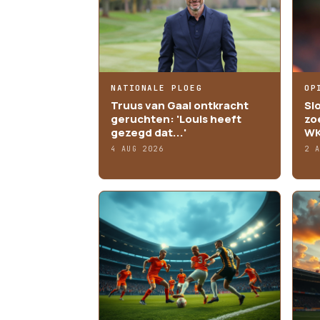
NATIONALE PLOEG
OP
Truus van Gaal ontkracht
Sl
geruchten: 'Louis heeft
zo
gezegd dat...'
WK
4 AUG 2026
2 