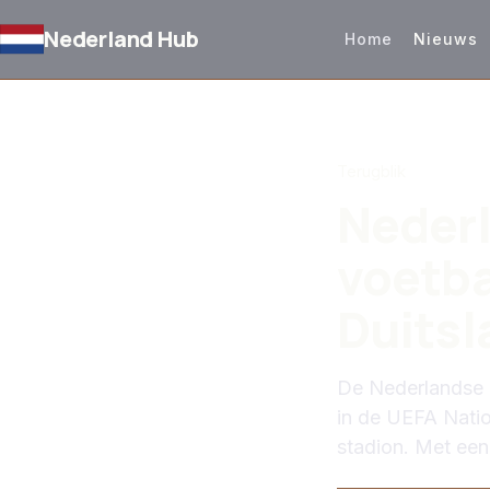
Nederland Hub
Home
Nieuws
TERUG NAAR NIEUW
Terugblik
Nederl
voetba
Duitsl
De Nederlandse n
in de UEFA Natio
stadion. Met een