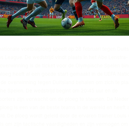
ationale voetbalploeg speelt op 28 februari tegen Duit
s League. De wedstrijd vindt plaats in het Abe Lenstra-
 overwinning is de ticket voor de Olympische Spelen bin
loeg heeft al een goede start gemaakt in de UEFA Nati
 de overwinning tegen Duitsland behalen om zich te pla
he Spelen. De wedstrijd begint om 20:45 uur en de
orters zijn verwacht om de ploeg te steunen. De Nede
ploeg is een van de beste teams in de wereld en heeft a
d. De ploeg wordt geleid door de ervaren trainer Louis
 is om zijn tactische vaardigheden en zijn vermogen om