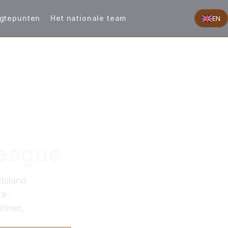
gtepunten
Het nationale team
EN
League
itsland
ra-
innen.