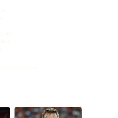
n
inio
et
ations
dion.
de