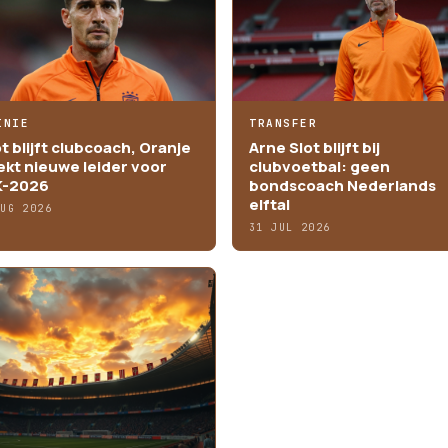
INIE
TRANSFER
ot blijft clubcoach, Oranje
Arne Slot blijft bij
ekt nieuwe leider voor
clubvoetbal: geen
-2026
bondscoach Nederlands
elftal
AUG 2026
31 JUL 2026