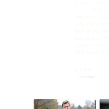
ploeg te motiver
sterke selectie, 
Wijnaldum. Deze 
veld en zijn een 
Nederlandse nati
League op 28 febr
Met een overwinn
Nederlandse supp
BRONNEN
OnsOranje
MEER ARTIKELEN