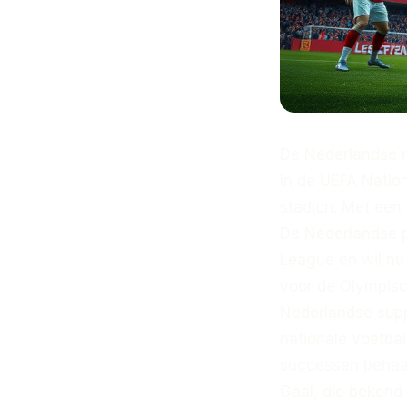
De Nederlandse n
in de UEFA Nation
stadion. Met een
De Nederlandse p
League en wil nu
voor de Olympisc
Nederlandse supp
nationale voetbal
successen behaal
Gaal, die bekend