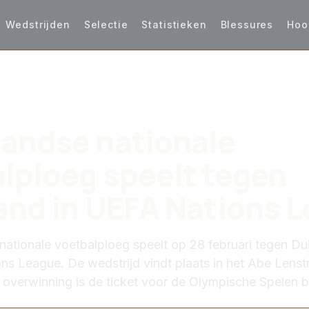
Wedstrijden
Selectie
Statistieken
Blessures
Hoo
S
andse nationale
lploeg speelt tegen
and in UEFA Nations 
ationale voetbalploeg speelt op 28 februari tegen Du
ns League. De wedstrijd vindt plaats in het Abe Lenst
 overwinning is de ticket voor de Olympische Spelen b