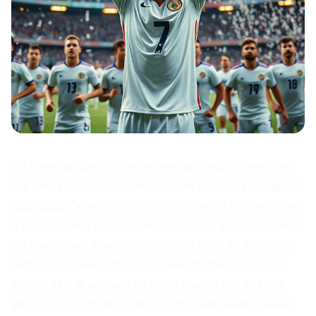
De Nederlandse nationale voetbalploeg is alweer een
jaar bezig met de voorbereidingen voor de
FIFA World
Cup 2026
. De selectie van bondscoach Louis van Gaal
is in volle gang en de spelers zijn hard aan het trainen.
De ploeg staat klaar om te strijden voor de titel en de
fans zijn opgewonden om de wedstrijden te volgen.
Amsterdam is een van de beste steden om de FIFA
World Cup 2026 te volgen. Er zijn veel leuke plekken