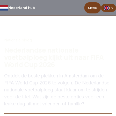
Nederland Hub
Menu
EN
TERUG NAAR NIEUWS
Nationale ploeg
Nederlandse nationale
voetbalploeg kijkt uit naar FIFA
World Cup 2026
Ontdek de beste plekken in Amsterdam om de
FIFA World Cup 2026 te volgen. De Nederlandse
nationale voetbalploeg staat klaar om te strijden
voor de titel. Wat zijn de beste opties voor een
leuke dag uit met vrienden of familie?