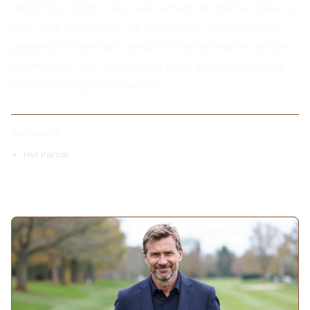
World Cup 2026 is een evenement dat niet te missen is
voor elke voetbalfan. De wedstrijden zullen worden
gespeeld in meerdere steden in Nederland en de fans
kunnen zich hier ook tegoed doen aan Nederlandse
voetbalkleding en souvenirs.
BRONNEN
Het Parool
MEER ARTIKELEN