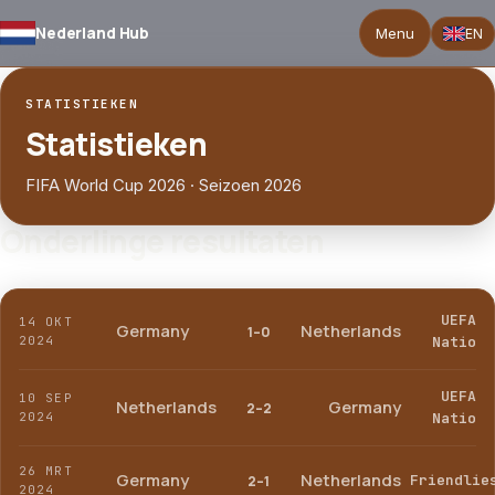
Nederland Hub
Menu
EN
STATISTIEKEN
Statistieken
FIFA World Cup 2026 · Seizoen 2026
Onderlinge resultaten
UEFA
14 OKT
Germany
Netherlands
1–0
2024
Natio
UEFA
10 SEP
Netherlands
Germany
2–2
2024
Natio
26 MRT
Germany
Netherlands
Friendlie
2–1
2024