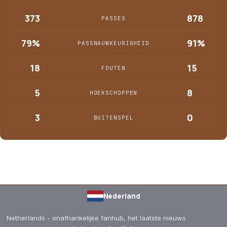
373
878
PASSES
79%
91%
PASSNAUWKEURIGHEID
18
15
FOUTEN
5
8
HOEKSCHOPPEN
3
0
BUITENSPEL
Nederland
Netherlands - onafhankelijke fanhub, het laatste nieuws