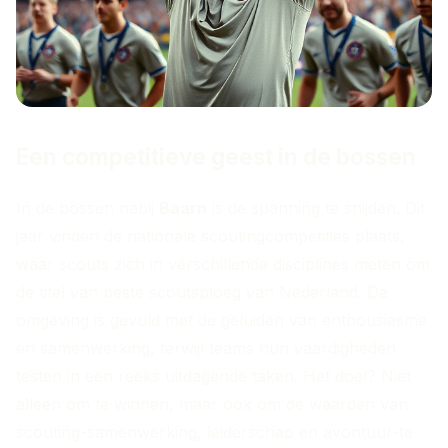
Een competitieve geest in de bossen
In de bossen nabij
Baarn
is de spanning te snijden. Dit
jaar vinden de nationale scoutingcompetities plaats,
waar scouts zich in verschillende disciplines meten om
de titel van beste scoutsploeg van Nederland. De
omgeving is gevuld met de geluiden van enthousiasme
en samenwerking, terwijl teams hun vaardigheden
testen in een reeks uitdagende taken. Het doel? Niet
alleen om te winnen, maar ook om de waarden van
scouting-samenwerking, leiderschap en avontuur-te