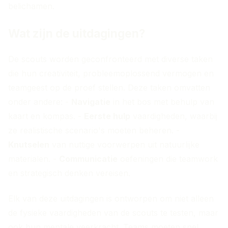
belichamen.
Wat zijn de uitdagingen?
De scouts worden geconfronteerd met diverse taken
die hun creativiteit, probleemoplossend vermogen en
teamgeest op de proef stellen. Deze taken omvatten
onder andere: -
Navigatie
in het bos met behulp van
kaart en kompas. -
Eerste hulp
vaardigheden, waarbij
ze realistische scenario's moeten beheren. -
Knutselen
van nuttige voorwerpen uit natuurlijke
materialen. -
Communicatie
oefeningen die teamwork
en strategisch denken vereisen.
Elk van deze uitdagingen is ontworpen om niet alleen
de fysieke vaardigheden van de scouts te testen, maar
ook hun mentale veerkracht. Teams moeten snel