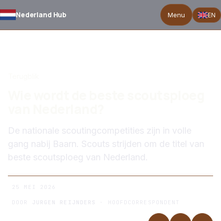
Nederland Hub
Menu
EN
TERUG NAAR NIEUWS
Terugblik
Wie wordt de beste scoutsploeg
van Nederland?
De nationale scoutingcompetities zijn in volle
gang nabij Baarn. Scouts strijden om de titel van
beste scoutsploeg van Nederland.
25 MEI 2026
DOOR
JURGEN REIJNDERS
· HOOFDCORRESPONDENT