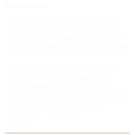
What's next?
After the national competition, the focus will shift to
regional and international scouting events. Scouts
who stand out in this competition have the chance to
participate in international championships, where they
can further sharpen their skills and make new friends.
In the coming months, the scouting community will
prepare for these new opportunities, aiming to
continue spreading the values of scouting and
inspiring the next generation. The dedication and skills
developed during this national competition will have a
lasting impact on the participants and their
communities.