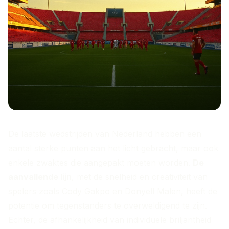
De laatste wedstrijden van Nederland hebben een
aantal sterke punten aan het licht gebracht, maar ook
enkele zwaktes die aangepakt moeten worden.
De
aanvallende lijn
, met de snelheid en creativiteit van
spelers zoals Cody Gakpo en Donyell Malen, heeft de
potentie om tegenstanders te overweldigend te zijn.
Echter, de afhankelijkheid van individuele briljantheid