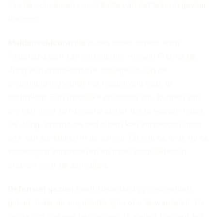
kan de cohesie en consistentie van het team in gevaar
brengen.
Middenveldcontrole
is een ander aspect waar
Nederland zich kan verbeteren. Hoewel Frenkie de
Jong een onmiskenbare aanjager is, lijkt de
ondersteuning vanuit het middenveld vaak te
ontbreken. Een mogelijke oplossing zou kunnen zijn
om een meer dynamische speler toe te voegen naast
De Jong, iemand die niet alleen kan verdedigen maar
ook kan aansteken in de aanval. Dit zou de druk op de
verdediging verminderen en meer mogelijkheden
creëren voor de aanvallers.
Defensief gezien
heeft Nederland zijn momenten
gehad, maar de organisatie lijkt soms te wankelen. De
keuze om met vier verdedigers te spelen kan worden