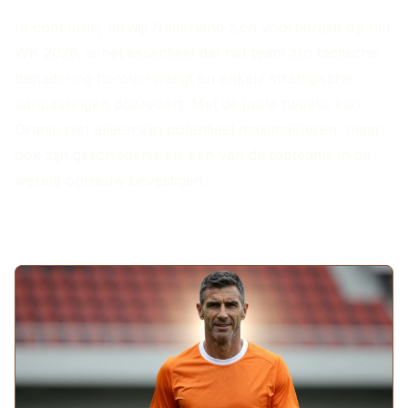
In conclusie, terwijl Nederland zich voorbereidt op het
WK 2026, is het essentieel dat het team zijn tactische
benadering heroverweegt en enkele strategische
aanpassingen doorvoert. Met de juiste tweaks kan
Oranje niet alleen zijn potentieel maximaliseren, maar
ook zijn geschiedenis als een van de topteams in de
wereld opnieuw bevestigen.
MEER ARTIKELEN