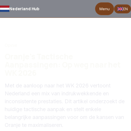
Nederland Hub
Menu
EN
TERUG NAAR NIEUWS
Opinie
Oranje's Tactische
Aanpassingen: Op weg naar het
WK 2026
Met de aanloop naar het WK 2026 vertoont
Nederland een mix van indrukwekkende en
inconsistente prestaties. Dit artikel onderzoekt de
huidige tactische aanpak en stelt enkele
belangrijke aanpassingen voor om de kansen van
Oranje te maximaliseren.