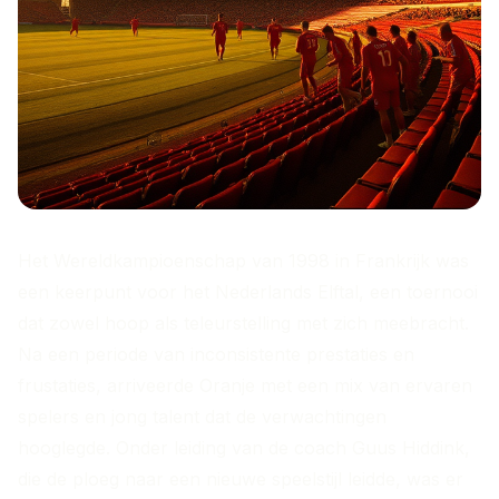
Het Wereldkampioenschap van 1998 in Frankrijk was
een keerpunt voor het Nederlands Elftal, een toernooi
dat zowel hoop als teleurstelling met zich meebracht.
Na een periode van inconsistente prestaties en
frustaties, arriveerde Oranje met een mix van ervaren
spelers en jong talent dat de verwachtingen
hooglegde. Onder leiding van de coach Guus Hiddink,
die de ploeg naar een nieuwe speelstijl leidde, was er