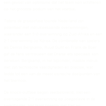
een gevoel van optimisme dat het team kon schitteren
op het grootste podium van het voetbal.
Tijdens de groepsfase toonde Nederland zijn
potentieel met indrukwekkende overwinningen,
waaronder een 5-0 overwinning op Zuid-Afrika en een
2-1 overwinning op Korea. De combinatie van spelers
als Dennis Bergkamp, Ruud Gullit en Frank de Boer
gaf de fans vertrouwen dat Oranje iets speciaals kon
bereiken. Bergkamp, in het bijzonder, maakte indruk
met zijn technische vaardigheden en precisie, wat
leidde tot een van de meest iconische doelpunten van
het toernooi.
De knock-outfase begon veelbelovend, met een
overtuigende 2-1 overwinning op Joegoslavië in de
kwartfinales. Het team speelde met flair en