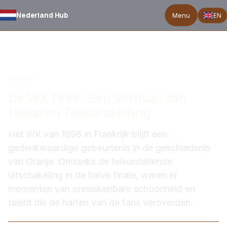
Nederland Hub
Menu
EN
TERUG NAAR NIEUWS
Nieuws
De WK 1998: Een Verhaal van
Hoop en Teleurstelling
Het WK van 1998 in Frankrijk blijft een
gedenkwaardige gebeurtenis in de geschiedenis
van Oranje. Ondanks de teleurstellende
uitschakeling in de halve finale, waren er
momenten van onmiskenbare schoonheid en
talent die de harten van de fans veroverden.