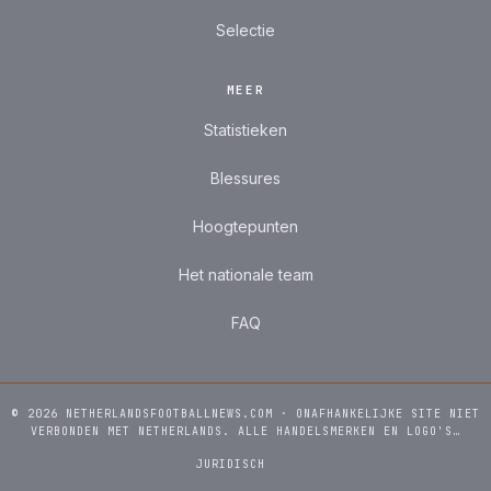
Selectie
MEER
Statistieken
Blessures
Hoogtepunten
Het nationale team
FAQ
© 2026 NETHERLANDSFOOTBALLNEWS.COM · ONAFHANKELIJKE SITE NIET
VERBONDEN MET NETHERLANDS. ALLE HANDELSMERKEN EN LOGO'S…
JURIDISCH