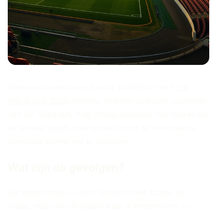
Nederland vreest een zwarte bladzijde in de
FIFA
World Cup 2026
. Volgens Valentijn Driessen, journalist
van De Telegraaf, mag Oranje absoluut niet mikken op
de tweede plaats in de poule om zo de Mexicaanse
speelstad Monterrey te ontlopen.
Wat zijn de gevolgen?
De tegenstander is voor Driessen niet zozeer de
vraag, maar wel de plaats waar je terechtkomt en