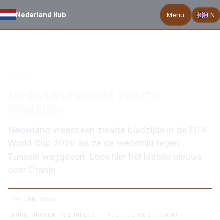
Nederland Hub
Menu
EN
TERUG NAAR NIEUWS
Opinie
Nederland vreest zwarte
bladzijde
Nederland vreest een zwarte bladzijde in de FIFA
World Cup 2026 als ze de wedstrijd tegen
Tunesië weggeven. Lees hier het laatste nieuws
over Oranje
24 JUN 2026
DOOR
JURGEN REIJNDERS
· HOOFDCORRESPONDENT