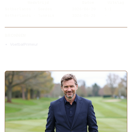
Wedstrijd
Datum
Uitslag
Netherlands - Sweden
2026-06-20
5-1
Netherlands - Tunesië
2026-06-25
-
BRONNEN
VoetbalPrimeur
MEER ARTIKELEN