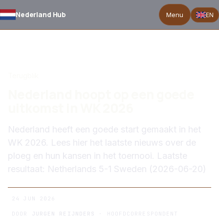
Nederland Hub
Menu
EN
TERUG NAAR NIEUWS
Terugblik
Nederland hoopt op een goede
uitkomst in WK 2026
Nederland heeft een goede start gemaakt in het
WK 2026. Lees hier het laatste nieuws over de
ploeg en hun kansen in het toernooi. Laatste
resultaat: Netherlands 5-1 Sweden (2026-06-20)
24 JUN 2026
DOOR
JURGEN REIJNDERS
· HOOFDCORRESPONDENT