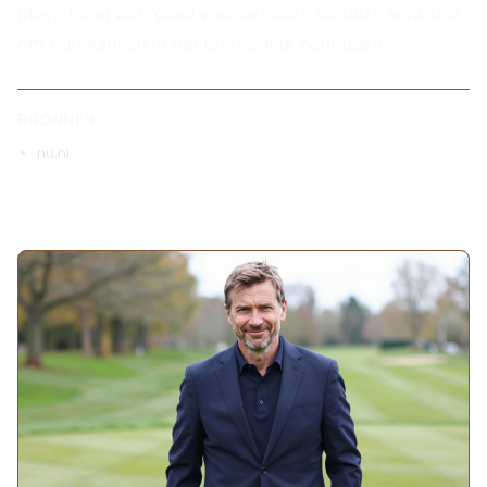
ploeg moet zich goed voorbereiden op deze wedstrijd
om hun kansen in het toernooi te behouden.
BRONNEN
nu.nl
MEER ARTIKELEN