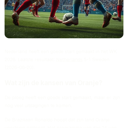
Nederland heeft een goede start gemaakt in het WK
2026. Laatste resultaat:
Netherlands
5-1 Sweden
(2026-06-20).
Wat zijn de kansen van Oranje?
De ploeg heeft een goede start gemaakt, maar er zijn
nog veel uitdagingen te komen.
De Braziliaan Ronaldo hoopt dat zijn land Oranje
voorlopig ontloopt. Het programma van dag 14 van