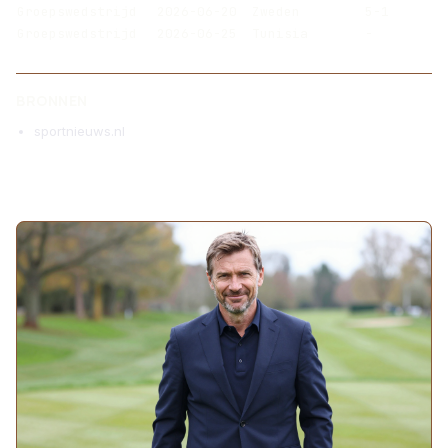
Groepswedstrijd
2026-06-20
Zweden
5-1
Groepswedstrijd
2026-06-25
Tunisia
-
BRONNEN
sportnieuws.nl
MEER ARTIKELEN