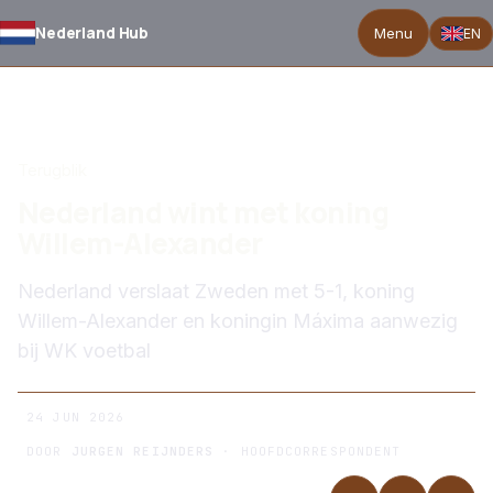
Nederland Hub
Menu
EN
TERUG NAAR NIEUWS
Terugblik
Nederland wint met koning
Willem-Alexander
Nederland verslaat Zweden met 5-1, koning
Willem-Alexander en koningin Máxima aanwezig
bij WK voetbal
24 JUN 2026
DOOR
JURGEN REIJNDERS
· HOOFDCORRESPONDENT