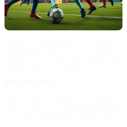
Nederland heeft zaterdagavond een overtuigende
zege behaald tegen Zweden met 5-1. Koning Willem-
Alexander en koningin Máxima waren aanwezig bij de
wedstrijd en trokken veel aandacht.
Wat gebeurde er?
Tijdens het Wilhelmus verscheen het koningspaar in
beeld en na afloop van het volkslied applaudisseerden
zij enthousiast mee. Koning Willem-Alexander volgde
de wedstrijd naast FIFA-voorzitter Gianni Infantino.