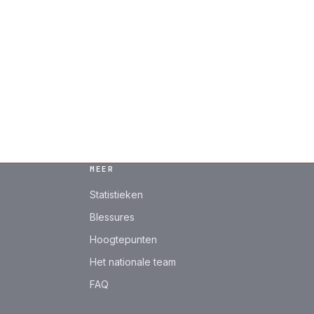
MEER
Statistieken
Blessures
Hoogtepunten
Het nationale team
FAQ