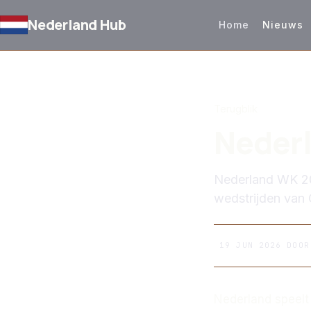
Nederland Hub
Home
Nieuws
TERUG NAAR NIEUW
Terugblik
Nederl
Nederland WK 20
wedstrijden van 
19 JUN 2026
DOO
Nederland speelt