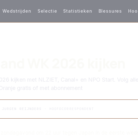
Wedstrijden
Selectie
Statistieken
Blessures
Hoo
S
and WK 2026 kijken
26 kijken met NLZIET, Canal+ en NPO Start. Volg all
Oranje gratis of met abonnement
R
JURGEN REIJNDERS
· HOOFDCORRESPONDENT
 zondagavond om 22 uur tegen Japan in de eerste weds