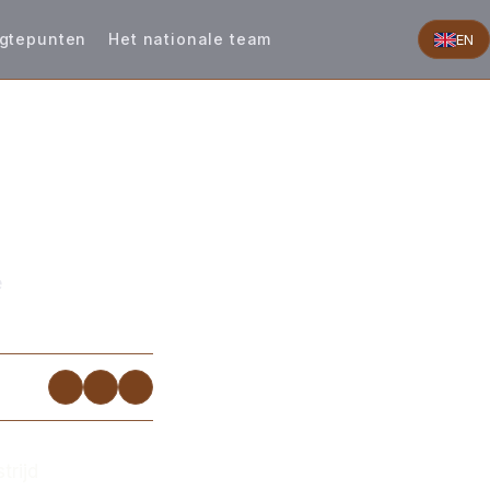
gtepunten
Het nationale team
EN
e
trijd