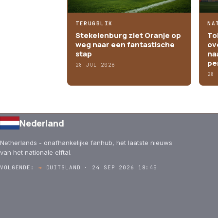
TERUGBLIK
NA
Stekelenburg ziet Oranje op
To
weg naar een fantastische
ov
stap
na
pe
28 JUL 2026
28
Nederland
Netherlands - onafhankelijke fanhub, het laatste nieuws
van het nationale elftal.
VOLGENDE:
→
DUITSLAND · 24 SEP 2026 18:45