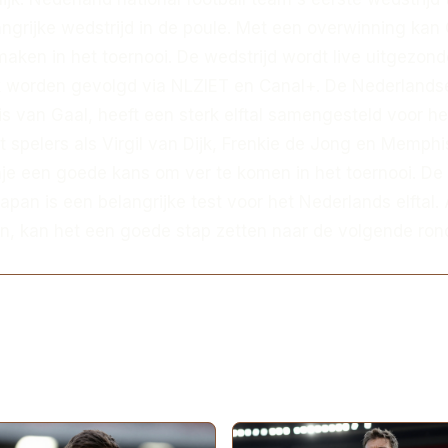
ngrijke wedstrijd in de poule. Met een overwinning kan
aken in het toernooi. De wedstrijd wordt live uitgezon
 worden gevolgd via NLZIET en Canal+. De Nederlands
s van Gaal, heeft een sterk elftal samengesteld voor h
 spelers als Virgil van Dijk, Frenkie de Jong en Memphi
je een goede kans om ver te komen in het toernooi. De
apan is een belangrijke test voor het Nederlands elftal. 
n, kan het een goede stap zetten naar de volgende ron