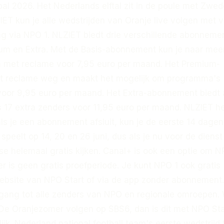
al 2026. Het Nederlands elftal zit in de poule met Zwe
ET kun je alle wedstrijden van Oranje live volgen met v
 via NPO 1. NLZIET biedt drie verschillende abonneme
ium en Extra. Met de Basis-abonnement kun je naar mee
n met reclame voor 7,95 euro per maand. Het Premium-
t reclame weg en maakt het mogelijk om programma's
 voor 9,95 euro per maand. Het Extra-abonnement biedt 
 17 extra zenders voor 11,95 euro per maand. NLZIET he
als je een abonnement afsluit, kun je de eerste 14 dagen
speelt op 14, 20 en 26 juni, dus als je nu voor de dienst 
se helemaal gratis kijken. Canal+ is ook een optie om N
er is geen gratis proefperiode. Je kunt NPO 1 ook gratis
website van NPO Start of via de app zonder abonnement.
oegang tot alle zenders van NPO en regionale omroepen. W
 De Oranjezomer volgen op SBS6, dan is dit met NPO Sta
ijk. Nederland national football team's eerste wedstrijd