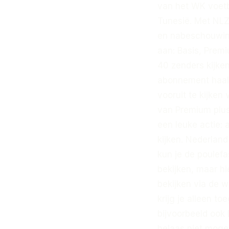
van het WK voetb
Tunesië. Met NLZI
en nabeschouwing
aan: Basis, Prem
40 zenders kijke
abonnement haal
vooruit te kijken
van Premium plus
een leuke actie: 
kijken. Nederland 
kun je de poulefa
bekijken, maar hi
bekijken via de 
krijg je alleen t
bijvoorbeeld ook
helaas niet mogel