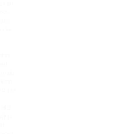
den en
oor-
nten
r dan
alles
eft
 gratis
kiest,
PO 1 te
 Hier
il je
rt
 tegen