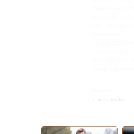
Japan is een bela
een goede start m
NPO 1 en kan ook
bondscoach, Loui
voetbal 2026. Met
Depay heeft Oran
wedstrijd tegen J
Oranje kan winne
BRONNEN
androidworld.nl
MEER ARTIKELEN