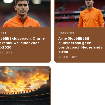
INIE
TRANSFER
ot blijft clubcoach, Oranje
Arne Slot blijft bij
ekt nieuwe leider voor
clubvoetbal: geen
-2026
bondscoach Nederlands
elftal
AUG 2026
31 JUL 2026