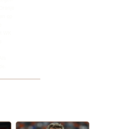
 Oranje
den op
e
et WK
s
Als
de.