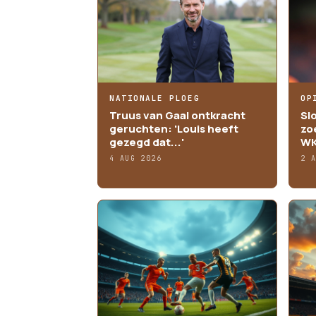
NATIONALE PLOEG
OP
Truus van Gaal ontkracht
Sl
geruchten: 'Louis heeft
zo
gezegd dat...'
WK
4 AUG 2026
2 