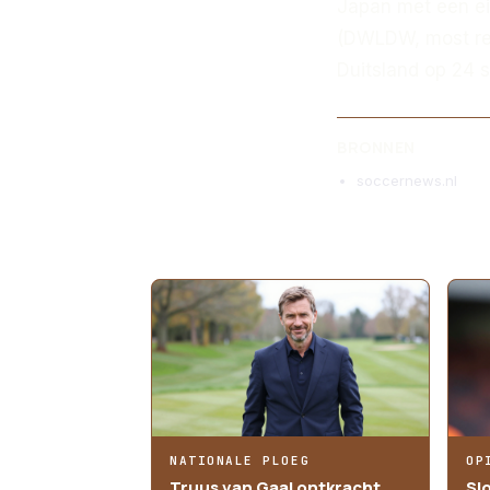
Japan met een ei
(DWLDW, most rec
Duitsland op 24 
BRONNEN
soccernews.nl
MEER ARTIKELEN
NATIONALE PLOEG
OP
Truus van Gaal ontkracht
Sl