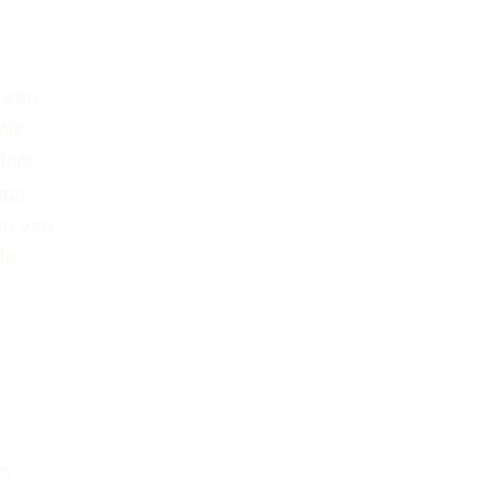
t een
t WK
door
aar
een van
de
en