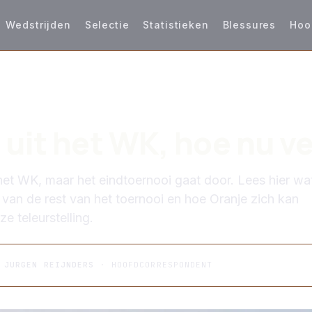
Wedstrijden
Selectie
Statistieken
Blessures
Hoo
S
 uit het WK, hoe nu v
 het WK, maar het eindtoernooi gaat door. Lees hier wat
van de rest van het toernooi en hoe Oranje zich kan
ze teleurstelling.
R
JURGEN REIJNDERS
· HOOFDCORRESPONDENT