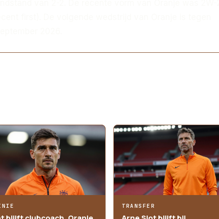
ndstand van 2-2. De recente vorm van Oranje was 2W-
ent first). De volgende wedstrijd van Oranje is tegen
september 2026.
INIE
TRANSFER
ot blijft clubcoach, Oranje
Arne Slot blijft bij