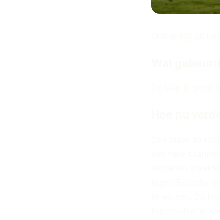
Oranje ligt uit h
Wat gebeurd
De klap is groot 
Hoe nu verd
Dan maar de focu
een hele spanne
Ivorianen maakte
tegen Ecuador en 
te winnen. De No
topschutter er vi