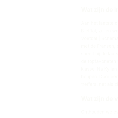
Wat zijn de 
Aan het laatste 
B-elftal, zullen 
Voetbal | Schema
met de Fransen, 
speelt bij de laa
de topfavorieten
klasse. Na Kylia
heupen. Door een 
treffers, net als 
Wat zijn de 
Onthouden we eve