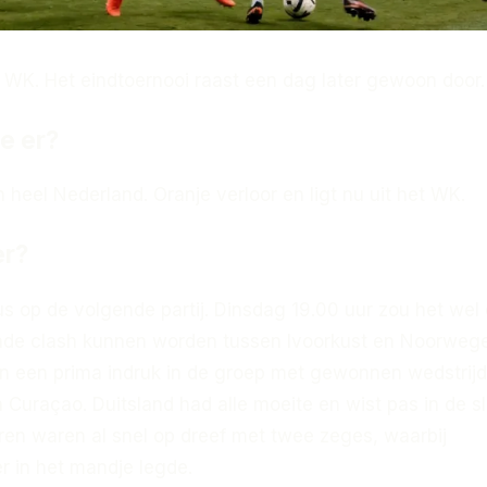
et WK. Het eindtoernooi raast een dag later gewoon door.
e er?
in heel Nederland. Oranje verloor en ligt nu uit het WK.
er?
s op de volgende partij. Dinsdag 19.00 uur zou het wel
nde clash kunnen worden tussen Ivoorkust en Noorweg
n een prima indruk in de groep met gewonnen wedstrij
Curaçao. Duitsland had alle moeite en wist pas in de s
ren waren al snel op dreef met twee zeges, waarbij
er in het mandje legde.