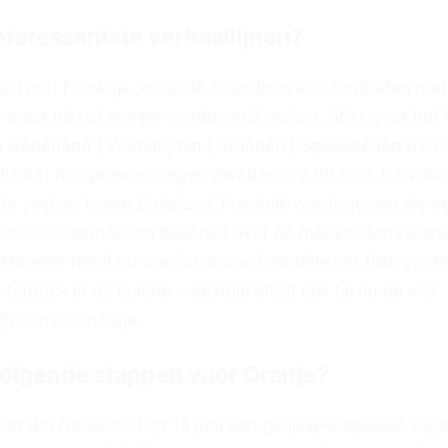
interessantste verhaallijnen?
duel met Frankrijk, waar de Scandinaviërs aantraden me
we maar niet al te veel worden vuil maken. Alles over he
 Nederland | Wedstrijden | Standen | Speelsteden Dan 
die het nu opnemen tegen Zweden (23.00 uur). De winn
tste zestien tegen Duitsland. Frankrijk wordt gezien als 
 van het toernooi en beschikt over de meeste aanvallen
n Mbappé heeft nu ook Ousmane Dembélé het flink op de
hattrick in de laatste wedstrijd staat ook hij nu op vier
zijn aanvalsmaatje.
volgende stappen voor Oranje?
n dat Nederland op 14 juni een gelijkspel speelde teg