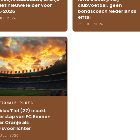
ekt nieuwe leider voor
clubvoetbal: geen
-2026
bondscoach Nederlands
elftal
AUG 2026
31 JUL 2026
TIONALE PLOEG
bias Tiel (27) maakt
erstap van FC Emmen
ar Oranje als
rsvoorlichter
 JUL 2026