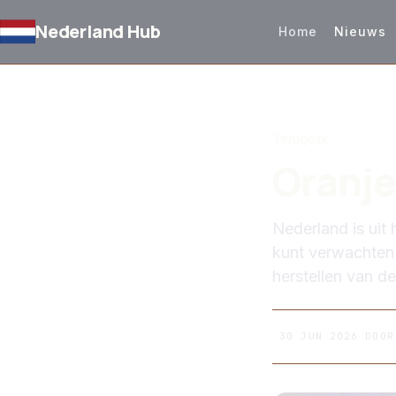
Nederland Hub
Home
Nieuws
TERUG NAAR NIEUW
Terugblik
Oranje
Nederland is uit
kunt verwachten 
herstellen van de
30 JUN 2026
DOO