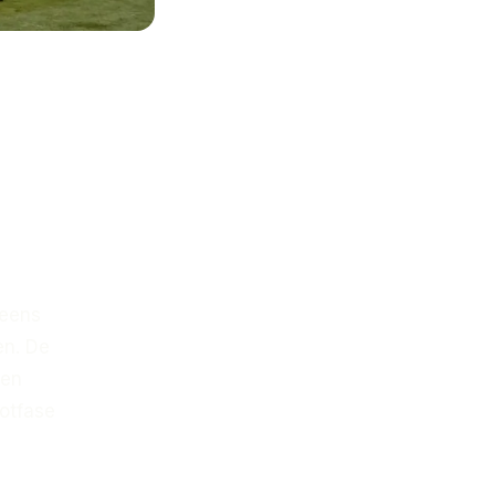
 eens
en. De
den
lotfase