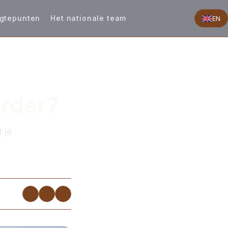
gtepunten
Het nationale team
EN
erder?
 je