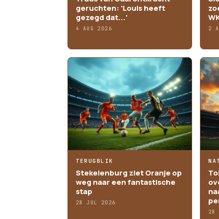
geruchten: 'Louis heeft
zo
gezegd dat...'
WK
4 AUG 2026
2 
TERUGBLIK
NA
Stekelenburg ziet Oranje op
To
weg naar een fantastische
ov
stap
na
pe
28 JUL 2026
28