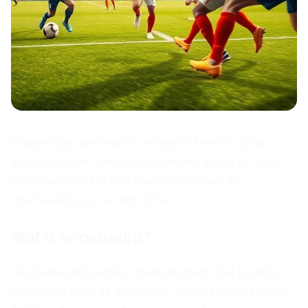
Oranje krijgt geen warm onthaal in Mexico. Bij de
wedstrijd tegen Marokko is constant gefluit te horen.
De lokale fans zijn nog steeds boos over de
uitschakeling op het WK 2014.
Wat is er gebeurd?
Het Nederlands elftal is maandagnacht niet hartelijk
ontvangen door de aanwezige voetbalfans in Estadio