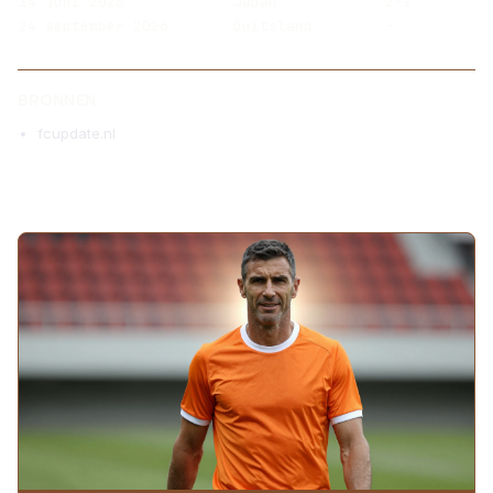
14 juni 2026
Japan
2-2
24 september 2026
Duitsland
-
BRONNEN
fcupdate.nl
MEER ARTIKELEN