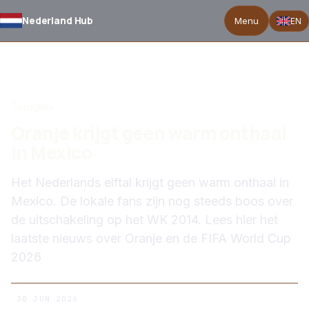
Nederland Hub
Menu
EN
TERUG NAAR NIEUWS
Terugblik
Oranje krijgt geen warm onthaal
in Mexico
Het Nederlands elftal krijgt geen warm onthaal in
Mexico. De lokale fans zijn nog steeds boos over
de uitschakeling op het WK 2014. Lees hier het
laatste nieuws over Oranje en de FIFA World Cup
2026
30 JUN 2026