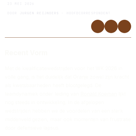
23 MEI 2026
DOOR
JURGEN REIJNDERS
· HOOFDCORRESPONDENT
Recent Vorm
Met de kwalificatiewedstrijden voor het WK 2026 in
volle gang, is het duidelijk dat Oranje zowel zijn kracht
als kwetsbaarheden heeft blootgelegd. De
teamdynamiek onder leiding van
Ronald Koeman
lijkt
nog steeds in ontwikkeling. In de afgelopen
wedstrijden hebben we de voordelen van een sterk
middenveld gezien, maar ook momenten van frustratie
door defensieve lapsus.