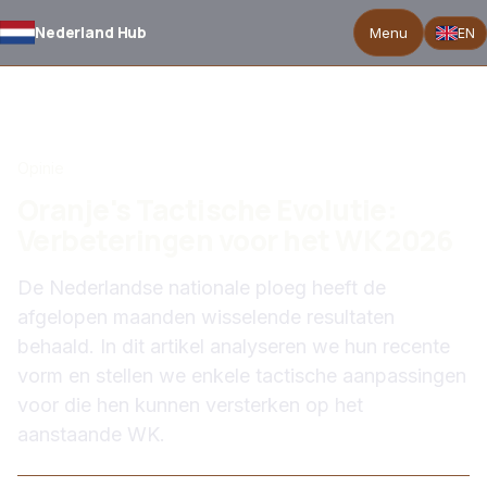
Nederland Hub
Menu
EN
TERUG NAAR NIEUWS
Opinie
Oranje's Tactische Evolutie:
Verbeteringen voor het WK 2026
De Nederlandse nationale ploeg heeft de
afgelopen maanden wisselende resultaten
behaald. In dit artikel analyseren we hun recente
vorm en stellen we enkele tactische aanpassingen
voor die hen kunnen versterken op het
aanstaande WK.