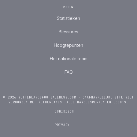
MEER
Statistieken
Blessures
Hoogtepunten
Het nationale team
FAQ
© 2026 NETHERLANDSFOOTBALLNEWS.COM · ONAFHANKELIJKE SITE NIET
VERBONDEN MET NETHERLANDS. ALLE HANDELSMERKEN EN LOGO'S…
JURIDISCH
PRIVACY