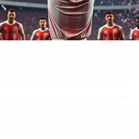
est-Duitsland wordt vaak herinnerd om zijn legendaris
ederland het opnam tegen de gastland. Ondanks dat Ora
 wordt deze wedstrijd nog steeds beschouwd als een va
es in de geschiedenis van het Nederlandse voetbal.
 leiding van coach Rinus Michels, presenteerde een
eelstijl die de wereld verbaasde. Het 'totaalvoetbal' dat 
elden, kenmerkte zich door een dynamische benaderin
elke speler in staat was om verschillende posities in te 
oor tegenstanders bijzonder moeilijk om zich aan te pas