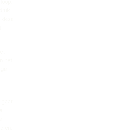
loop,
druk
n deze
t
het
n het
ige
 gaat,
e
e
teren.