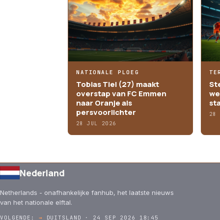
NATIONALE PLOEG
TE
Tobias Tiel (27) maakt
St
overstap van FC Emmen
we
naar Oranje als
st
persvoorlichter
28
28 JUL 2026
Nederland
Netherlands - onafhankelijke fanhub, het laatste nieuws
van het nationale elftal.
VOLGENDE:
→
DUITSLAND · 24 SEP 2026 18:45