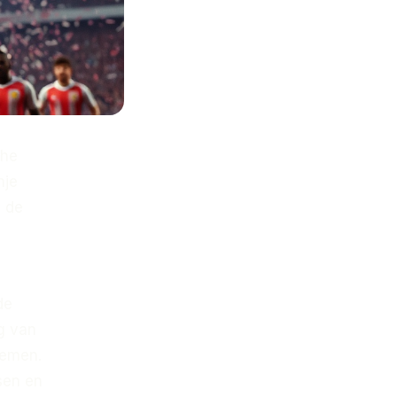
che
nje
n de
de
g van
nemen.
sen en