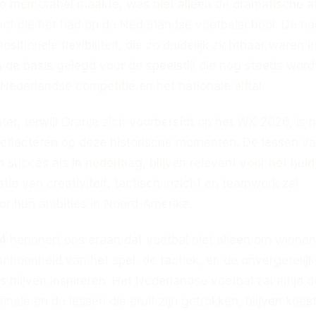
zo memorabel maakte, was niet alleen de dramatische af
ct die het had op de Nederlandse voetbalschool. De na
itionele flexibiliteit, die zo duidelijk zichtbaar waren i
 de basis gelegd voor de speelstijl die nog steeds word
Nederlandse competitie en het nationale elftal.
later, terwijl Oranje zich voorbereidt op het WK 2026, is 
 reflecteren op deze historische momenten. De lessen va
n succes als in nederlaag, blijven relevant voor het huid
ie van creativiteit, tactisch inzicht en teamwork zal
oor hun ambities in Noord-Amerika.
4 herinnert ons eraan dat voetbal niet alleen om winnen
choonheid van het spel, de tactiek, en de onvergetelijk
blijven inspireren. Het Nederlandse voetbal zal altijd d
inale en de lessen die eruit zijn getrokken, blijven koes