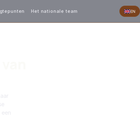
gtepunten
Het nationale team
EN
 van
maar
se
t een