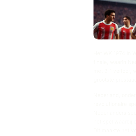
Het WK 1974 in W
finale, waarin N
met 2-1 verloor,
grootste prestati
Nederland, onder
revolutionaire sp
Nederlanders spe
het spel waarbij 
Dit maakte het v