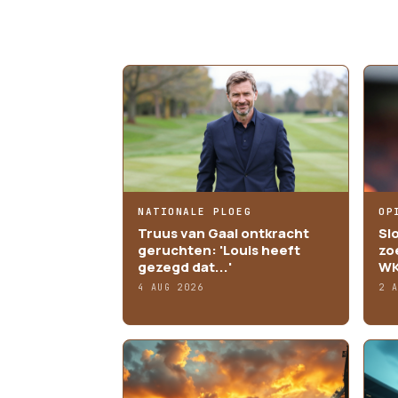
MEER ARTIKELEN
NATIONALE PLOEG
OP
Truus van Gaal ontkracht
Sl
geruchten: 'Louis heeft
zo
gezegd dat...'
WK
4 AUG 2026
2 