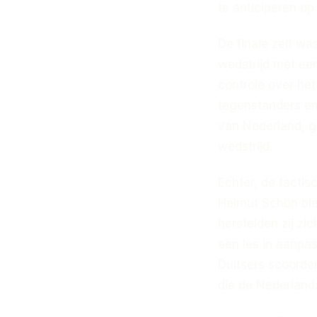
te anticiperen op
De finale zelf w
wedstrijd met een
controle over het 
tegenstanders en
van Nederland, g
wedstrijd.
Echter, de tactis
Helmut Schön ble
herstelden zij zi
een les in aanpa
Duitsers scoorde
die de Nederlands