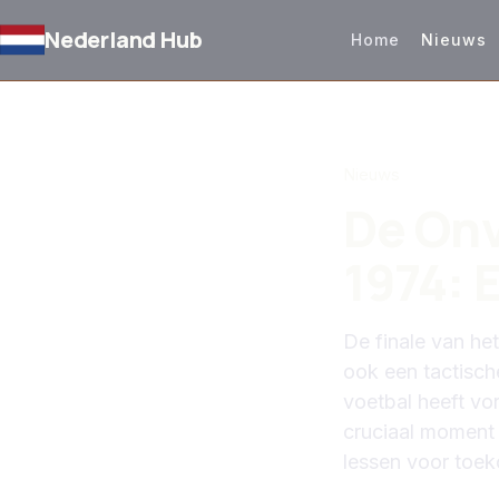
Nederland Hub
Home
Nieuws
TERUG NAAR NIEUW
Nieuws
De Onv
1974: 
De finale van he
ook een tactisch
voetbal heeft vo
cruciaal moment 
lessen voor toek