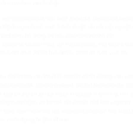
 de aanvallen van Oranje.
as een microkosmos van deze speelstijl. Nederland bego
 blitzkrieg-aanval, met Johan Cruijff die als een maestr
spel nam. Hij kreeg de bal, dribbelde voorbij zijn
 creëerde kansen voor zijn medespelers. Het eerste do
escoord door Johan Neeskens, zette de toon voor de
che flexibiliteit van West-Duitsland onder leiding van co
ek uiteindelijk doorslaggevend. Na het Nederlandse do
ch snel en zetten zij hun eigen strategie in werking. Het 
ssingsvermogen en tactiek die Oranje niet kon negeren.
n twee keer, waarvan het winnende doelpunt van Gerd M
e verdediging te slim af was.