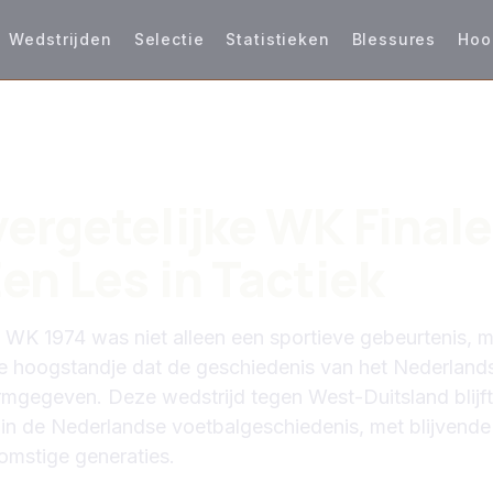
Wedstrijden
Selectie
Statistieken
Blessures
Hoo
S
ergetelijke WK Finale
Een Les in Tactiek
t WK 1974 was niet alleen een sportieve gebeurtenis, 
e hoogstandje dat de geschiedenis van het Nederland
rmgegeven. Deze wedstrijd tegen West-Duitsland blijf
in de Nederlandse voetbalgeschiedenis, met blijvende
omstige generaties.