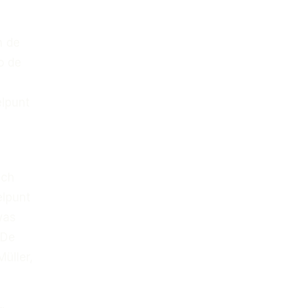
n de
o de
elpunt
ach
elpunt
was
 De
üller,