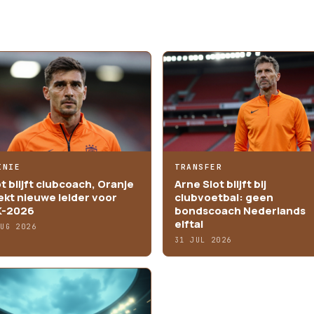
INIE
TRANSFER
ot blijft clubcoach, Oranje
Arne Slot blijft bij
ekt nieuwe leider voor
clubvoetbal: geen
-2026
bondscoach Nederlands
elftal
AUG 2026
31 JUL 2026