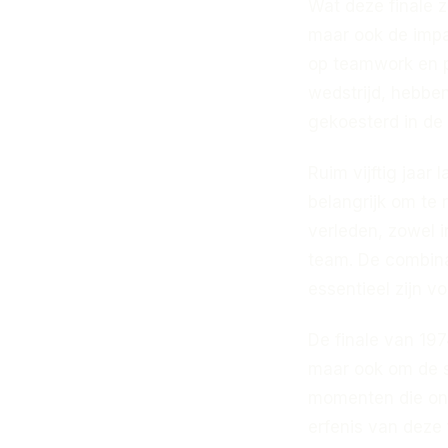
Wat deze finale 
maar ook de impa
op teamwork en pos
wedstrijd, hebben
gekoesterd in de 
Ruim vijftig jaar 
belangrijk om te
verleden, zowel i
team. De combinat
essentieel zijn v
De finale van 197
maar ook om de s
momenten die ons 
erfenis van deze f