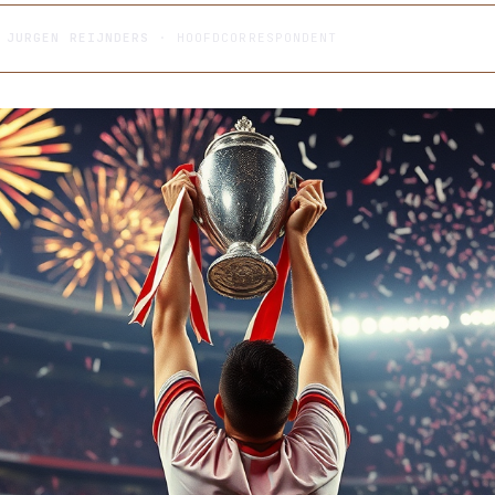
R
JURGEN REIJNDERS
· HOOFDCORRESPONDENT