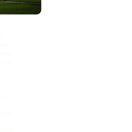
e
iane
ongen
gen ze
n
st
gheid
klijk
r naar