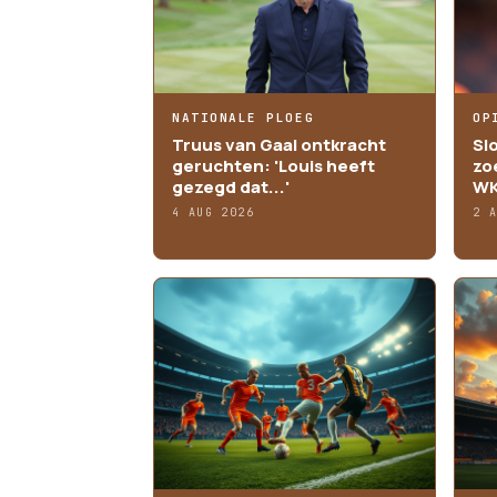
NATIONALE PLOEG
OP
Truus van Gaal ontkracht
Sl
geruchten: 'Louis heeft
zo
gezegd dat...'
WK
4 AUG 2026
2 