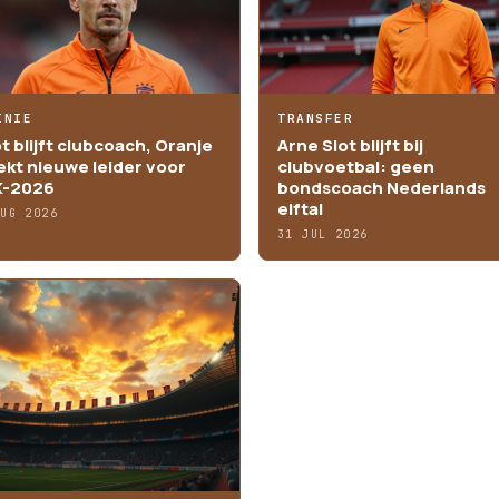
INIE
TRANSFER
ot blijft clubcoach, Oranje
Arne Slot blijft bij
ekt nieuwe leider voor
clubvoetbal: geen
-2026
bondscoach Nederlands
elftal
AUG 2026
31 JUL 2026