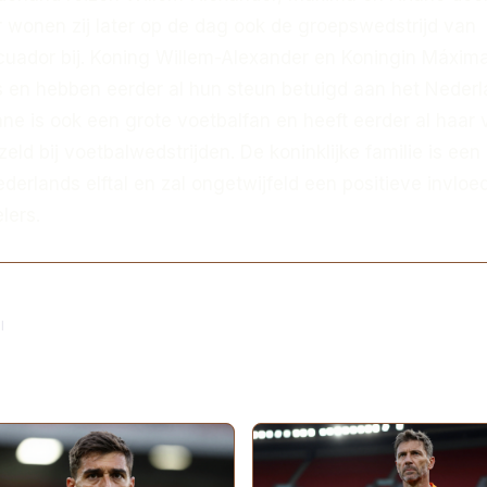
r wonen zij later op de dag ook de groepswedstrijd van
uador bij. Koning Willem-Alexander en Koningin Máxima
s en hebben eerder al hun steun betuigd aan het Neder
riane is ook een grote voetbalfan en heeft eerder al haar
ld bij voetbalwedstrijden. De koninklijke familie is een
derlands elftal en zal ongetwijfeld een positieve invloe
lers.
l