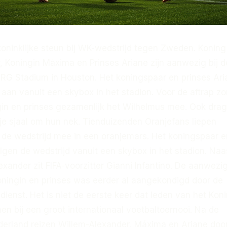
koninklijke steun bij WK-wedstrijd tegen Zweden. Koning
, Koningin Máxima en Prinses Ariane zijn aanwezig bij d
 NRG Stadium in Houston. Het koningspaar en prinses Ar
aan vanuit een skybox in het stadion. Voor de aftrap z
gin en prinses gezamenlijk het Wilhelmus mee. Ook dra
nje sjaal om hun nek. Tienduizenden Oranjefans liepen
de wedstrijd mee in een oranjemars. Het koningspaar e
lgen de wedstrijd vanuit een skybox in het stadion. Naa
xander zit FIFA-voorzitter Gianni Infantino. De aanwezi
oningin en prinses was eerder al aangekondigd door de
dienst. Het is niet de eerste keer dat leden van het Konin
en bij een groot internationaal voetbaltoernooi. Na de
derland reizen Willem-Alexander, Máxima en Ariane doo