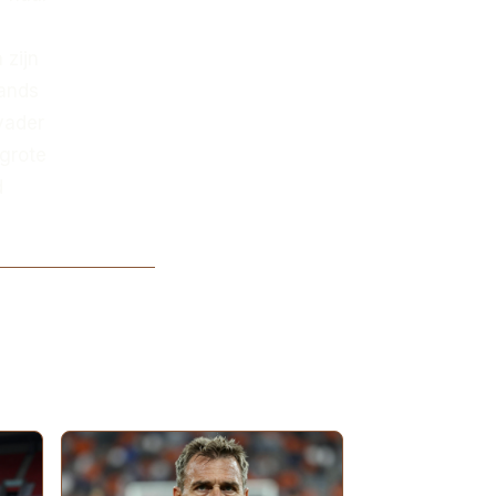
 zijn
lands
 vader
 grote
d