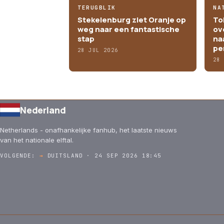
TERUGBLIK
NA
Stekelenburg ziet Oranje op
To
weg naar een fantastische
ov
stap
na
pe
28 JUL 2026
28
Nederland
Netherlands - onafhankelijke fanhub, het laatste nieuws
van het nationale elftal.
VOLGENDE:
→
DUITSLAND · 24 SEP 2026 18:45