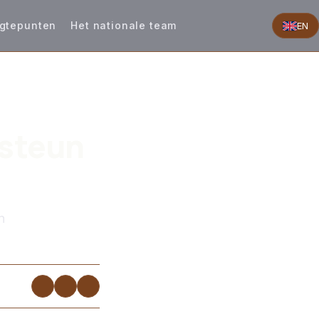
gtepunten
Het nationale team
EN
 steun
n