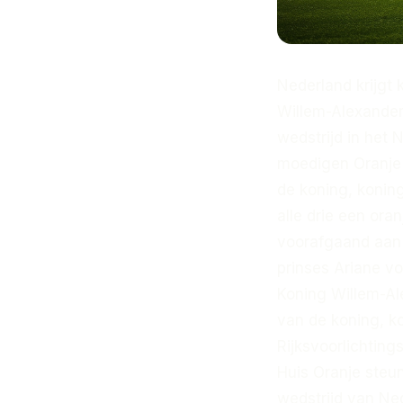
Nederland krijgt 
Willem-Alexander
wedstrijd in het
moedigen Oranje 
de koning, konin
alle drie een ora
voorafgaand aan 
prinses Ariane vo
Koning Willem-Ale
van de koning, k
Rijksvoorlichtings
Huis Oranje steun
wedstrijd van Ne