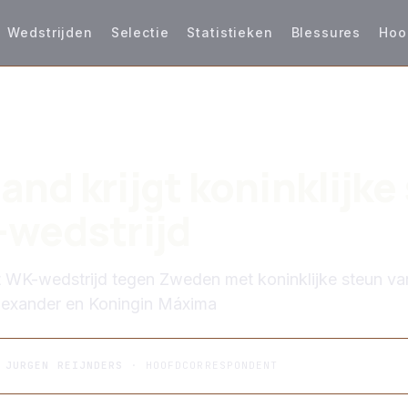
Wedstrijden
Selectie
Statistieken
Blessures
Hoo
S
and krijgt koninklijke
-wedstrijd
 WK-wedstrijd tegen Zweden met koninklijke steun va
lexander en Koningin Máxima
R
JURGEN REIJNDERS
· HOOFDCORRESPONDENT