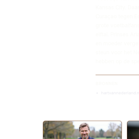
Kansas City. Daa
Curaçao tegen Ec
grote voetbalfan
elftal. Prinses A
en moeder vergeze
steun voor het Ne
hebben op de spe
BRONNEN
hartvannederland.n
MEER ARTIKELEN