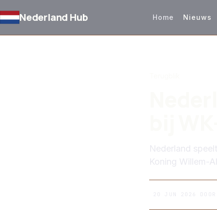
Nederland Hub
Home
Nieuws
TERUG NAAR NIEUW
Terugblik
Nederl
bij WK
Nederland speelt
Koning Willem-A
20 JUN 2026
DOO