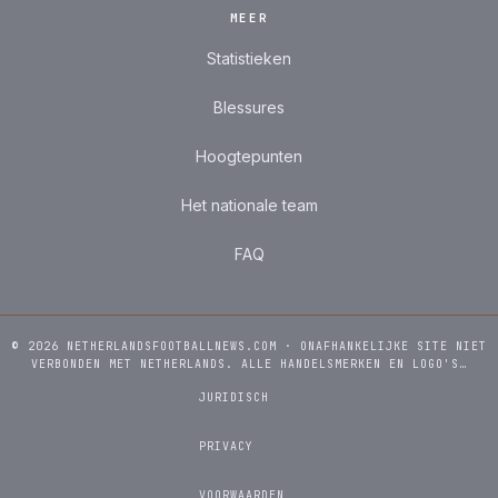
MEER
Statistieken
Blessures
Hoogtepunten
Het nationale team
FAQ
© 2026 NETHERLANDSFOOTBALLNEWS.COM · ONAFHANKELIJKE SITE NIET
VERBONDEN MET NETHERLANDS. ALLE HANDELSMERKEN EN LOGO'S…
JURIDISCH
PRIVACY
VOORWAARDEN