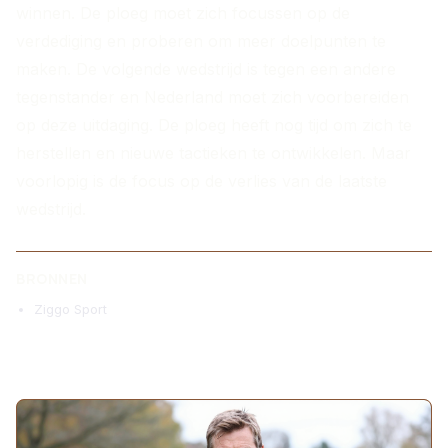
winnen. De ploeg moet zich focussen op de
verdediging en proberen om meer doelpunten te
maken. De volgende wedstrijd is tegen een andere
tegenstander en Nederland moet zich voorbereiden
op deze uitdaging. De ploeg heeft nog tijd om zich te
herstellen en nieuwe tactieken te ontwikkelen. Maar
voorlopig is de focus op de verlies van de laatste
wedstrijd.
BRONNEN
Ziggo Sport
MEER ARTIKELEN