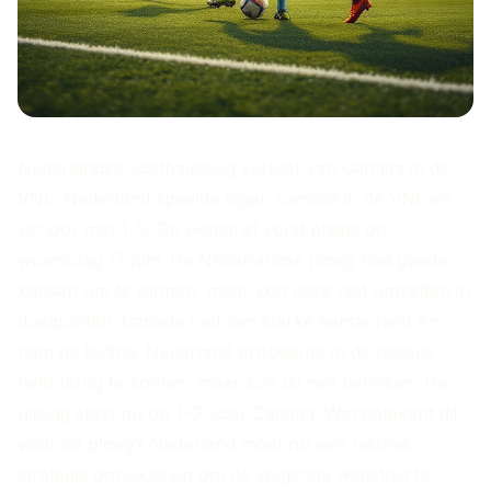
Nederlandse voetbalploeg verliest van Canada in de
VNL. Nederland speelde tegen Canada in de VNL en
verloor met 1-0. De wedstrijd vond plaats op
woensdag 17 juni. De Nederlandse ploeg had goede
kansen om te winnen, maar kon deze niet omzetten in
doelpunten. Canada had een sterke eerste helft en
nam de leiding. Nederland probeerde in de tweede
helft terug te komen, maar kon dit niet bereiken. De
uitslag staat nu op 1-0 voor Canada. Wat betekent dit
voor de ploeg? Nederland moet nu een nieuwe
strategie ontwikkelen om de volgende wedstrijd te