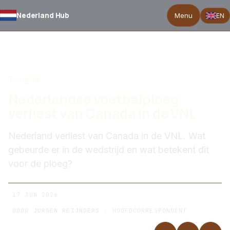
Nederland Hub
Menu
EN
TERUG NAAR NIEUWS
Terugblik
Nederlandse voetbalploeg
verliest van Canada in de VNL
Nederland verliest van Canada in de VNL. Wat
gebeurde er in de wedstrijd en wat betekent dit
voor de ploeg?
17 JUN 2026
DOOR
JURGEN REIJNDERS
· HOOFDCORRESPONDENT