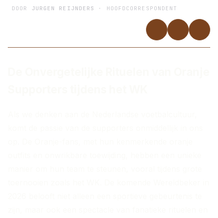
DOOR
JURGEN REIJNDERS
· HOOFDCORRESPONDENT
De Onvergetelijke Rituelen van Oranje
Supporters tijdens het WK
Als we denken aan de Nederlandse voetbalcultuur,
komt de passie van de supporters onmiddellijk in ons
op. De Oranje-fans, met hun kenmerkende oranje
outfits en onwrikbare toewijding, hebben een unieke
manier om hun team te steunen, vooral tijdens grote
toernooien zoals het WK. De komende Wereldbeker in
2026 belooft niet alleen een sportieve gebeurtenis te
zijn, maar ook een spectacle van fanatieke rituelen en