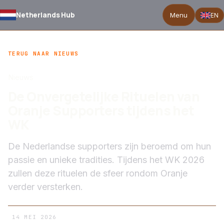
Netherlands Hub
Menu
EN
TERUG NAAR NIEUWS
Nieuws
De Onvergetelijke Rituelen van
Oranje Supporters tijdens het
WK
De Nederlandse supporters zijn beroemd om hun
passie en unieke tradities. Tijdens het WK 2026
zullen deze rituelen de sfeer rondom Oranje
verder versterken.
14 MEI 2026