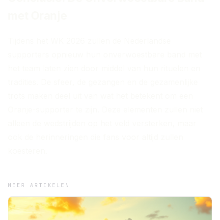
met Oranje
Tijdens het WK 2026 zullen de Nederlandse
supporters opnieuw hun onverwoestbare band met
het team laten zien door middel van hun rituelen en
tradities. De sfeer, de gezangen en de gezamenlijke
trots maken deel uit van wat het betekent om een
Oranje-supporter te zijn. Deze elementen zullen niet
alleen de wedstrijden op het veld versterken, maar
ook de herinneringen die fans voor altijd zullen
koesteren.
MEER ARTIKELEN