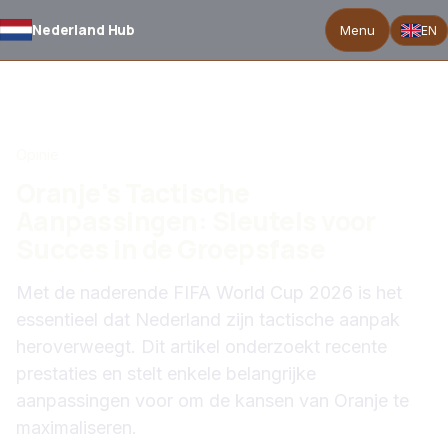
Nederland Hub
Menu
EN
TERUG NAAR NIEUWS
Opinie
Oranje's Tactische
Aanpassingen: Sleutels voor
Succes in de Groepsfase
Met de naderende FIFA World Cup 2026 is het
essentieel dat Nederland zijn tactische aanpak
heroverweegt. Dit artikel onderzoekt recente
prestaties en stelt enkele belangrijke
aanpassingen voor om de kansen van Oranje te
maximaliseren.