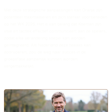
Met deze strategische aanpassingen kan Oranje zijn
potentieel maximaliseren en zich sterker voorbereiden
op het WK 2026. Het is van belang dat Koeman zijn
visie en tactiek effectief communiceert aan de spelers,
zodat elke verandering soepel kan worden
geïntegreerd. Als Nederland deze tweaks kan
doorvoeren, zou de weg naar succes in de
groepsfase aanzienlijk kunnen worden
vergemakkelijkt.
MEER ARTIKELEN