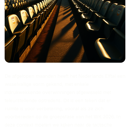
De afgelopen maanden heeft het Nederlands Elftal een
wisselvallige vorm gekend, met enkele
indrukwekkende overwinningen afgewisseld met
teleurstellende optredens. Dit is een teken dat er
ruimte is voor verbetering, vooral als ze zich
voorbereiden op de groepsfase van het WK 2026. In
deze context moeten we kijken naar de tactische