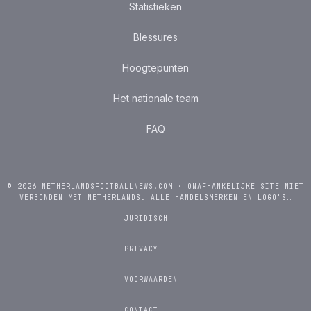
Statistieken
Blessures
Hoogtepunten
Het nationale team
FAQ
© 2026 NETHERLANDSFOOTBALLNEWS.COM · ONAFHANKELIJKE SITE NIET
VERBONDEN MET NETHERLANDS. ALLE HANDELSMERKEN EN LOGO'S…
JURIDISCH
PRIVACY
VOORWAARDEN
CONTACT