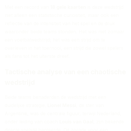
Met een record van
18 gele kaarten
is deze wedstrijd
niet alleen een statistische curiositeit, maar ook een
reflectie van de intensiteit van het spel en de druk
waaronder beide teams stonden. Het was niet zomaar
een voetbalwedstrijd; het was een strijd om te
overleven in het toernooi, een strijd die zowel spelers
als fans tot het uiterste dreef.
Tactische analyse van een chaotische
wedstrijd
Beide teams benaderden de wedstrijd met een
duidelijke strategie.
Lionel Messi
, de ster van
Argentinië, was de centrale figuur, terwijl Nederland,
onder leiding van coach
Louis van Gaal
, zijn bekende
directe spelstijl hanteerde. Dit zorgde voor een