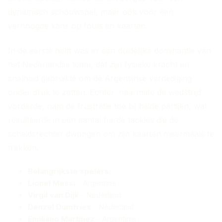
dynamisch schouwspel, maar ook voor een
verhoogde kans op fouls en kaarten.
In de eerste helft was er een duidelijke dominantie van
het Nederlandse team, dat zijn fysieke kracht en
snelheid gebruikte om de Argentijnse verdediging
onder druk te zetten. Echter, naarmate de wedstrijd
vorderde, nam de frustratie toe bij beide partijen, wat
resulteerde in een aantal harde tackles die de
scheidsrechter dwongen om zijn kaarten meermaals te
trekken.
Belangrijkste spelers:
Lionel Messi
- Argentinië
Virgil van Dijk
- Nederland
Denzel Dumfries
- Nederland
Emiliano Martínez
- Argentinië