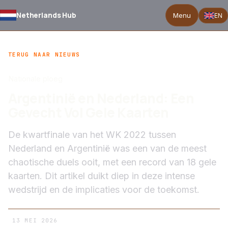
Netherlands Hub
Menu
EN
TERUG NAAR NIEUWS
Nationale ploeg
Argentinië en Nederland: Een
Gevecht Vol Gele Kaarten
De kwartfinale van het WK 2022 tussen
Nederland en Argentinië was een van de meest
chaotische duels ooit, met een record van 18 gele
kaarten. Dit artikel duikt diep in deze intense
wedstrijd en de implicaties voor de toekomst.
13 MEI 2026