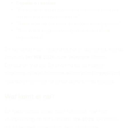
Populaire reacties:
"Een schande dat er zoveel kaarten waren, maar het
laat zien hoe competitief het is!"
"Ik ben trots op ons team, ze hebben alles gegeven!"
"Dit is wat je krijgt als twee grootmachten elkaar
tegenkomen."
De toekomst voor Nederland ziet er positief uit, met de
focus op het
WK 2026
in de Verenigde Staten,
Canada en Mexico. De ervaring die ze hebben
opgedaan in deze hectische wedstrijd zal ongetwijfeld
waardevol zijn voor de jonge spelers in de selectie.
Wat komt er nu?
De Nederlandse ploeg moet nu verder met hun
voorbereiding op het komende
WK 2026
. De lessen
die ze hebben geleerd van deze chaotische