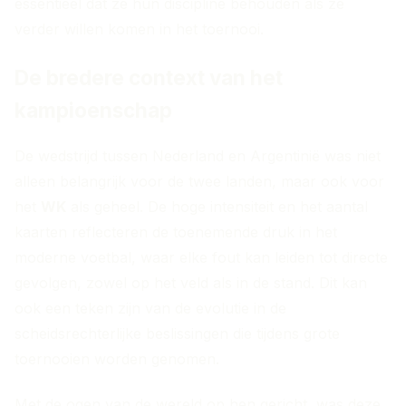
essentieel dat ze hun discipline behouden als ze
verder willen komen in het toernooi.
De bredere context van het
kampioenschap
De wedstrijd tussen Nederland en Argentinië was niet
alleen belangrijk voor de twee landen, maar ook voor
het
WK
als geheel. De hoge intensiteit en het aantal
kaarten reflecteren de toenemende druk in het
moderne voetbal, waar elke fout kan leiden tot directe
gevolgen, zowel op het veld als in de stand. Dit kan
ook een teken zijn van de evolutie in de
scheidsrechterlijke beslissingen die tijdens grote
toernooien worden genomen.
Met de ogen van de wereld op hen gericht, was deze