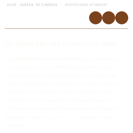
DOOR
JURGEN REIJNDERS
· HOOFDCORRESPONDENT
De opzet van een historische clash
Toen
Nederland
en
Argentinië
elkaar ontmoetten in
de kwartfinale van het
WK 2022
in
Qatar
, wisten
beide teams dat ze niet alleen voor een plek in de
halve finale streden, maar ook voor de eer van hun
nationale trots. De spanning was te snijden, wat
resulteerde in een wedstrijd vol fysieke duels en
emotionele momenten. Dit leidde tot een ongekend
aantal gele kaarten, die het duel nog memorabeler
maakten.