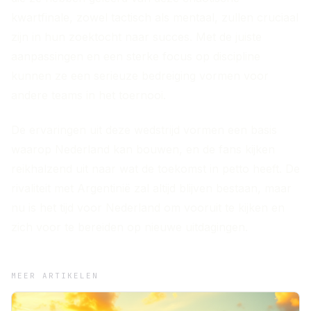
kwartfinale, zowel tactisch als mentaal, zullen cruciaal
zijn in hun zoektocht naar succes. Met de juiste
aanpassingen en een sterke focus op discipline
kunnen ze een serieuze bedreiging vormen voor
andere teams in het toernooi.
De ervaringen uit deze wedstrijd vormen een basis
waarop Nederland kan bouwen, en de fans kijken
reikhalzend uit naar wat de toekomst in petto heeft. De
rivaliteit met Argentinië zal altijd blijven bestaan, maar
nu is het tijd voor Nederland om vooruit te kijken en
zich voor te bereiden op nieuwe uitdagingen.
MEER ARTIKELEN