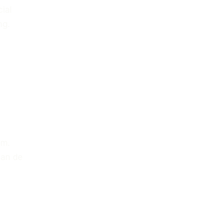
ial
ng.
e
am.
aan de