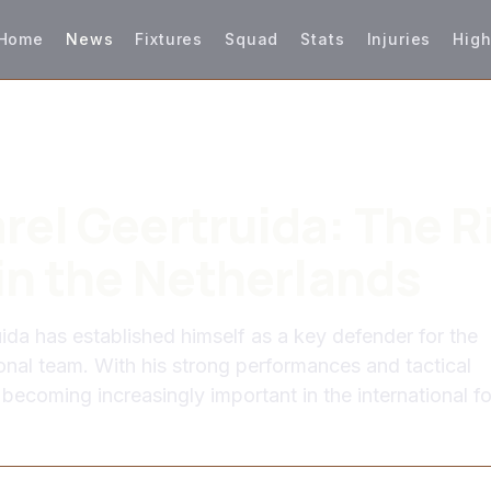
Home
News
Fixtures
Squad
Stats
Injuries
High
rel Geertruida: The R
 in the Netherlands
ida has established himself as a key defender for the
onal team. With his strong performances and tactical
becoming increasingly important in the international fo