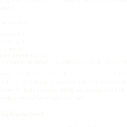
erland.
kwaliteiten
wedstrijd
: 3.2
: 2.5 per wedstrijd
righeid
: 87%
duels gewonnen
: 75%
te momenten
: Onmisbaar in de kwalificatiewedstrijden voor het E
ct gaat verder dan alleen cijfers. Zijn vermogen om het
 positie op het veld aan te passen maakt hem een waarde
t team. Hij heeft bewezen dat hij kan omgaan met druk,
dstrijden tegen sterke tegenstanders.
l bij Nederland