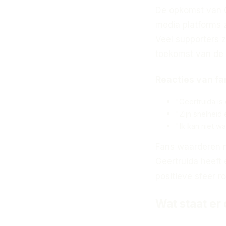
De opkomst van G
media platforms z
Veel supporters z
toekomst van de 
Reacties van fa
"Geertruida is
"Zijn snelheid
"Ik kan niet w
Fans waarderen ni
Geertruida heeft 
positieve sfeer r
Wat staat er