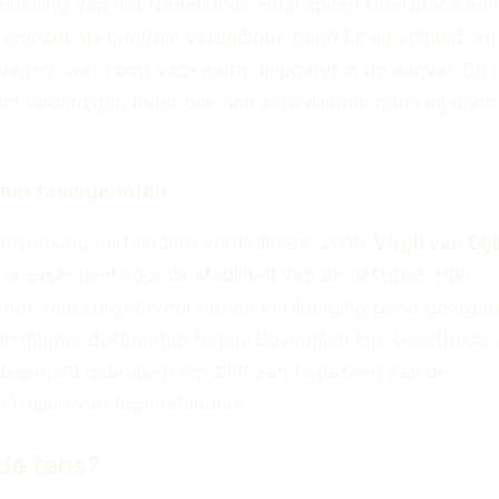
pstelling van het Nederlands elftal speelt Geertruida een
 ingezet als centrale verdediger, heeft hij de vrijheid om
wegen, wat zorgt voor extra diepgang in de aanval. Dit
een verdediger, maar ook een aanvallende optie bij dode
met teamgenoten
enwerking met andere verdedigers, zoals
Virgil van Dij
, is essentieel voor de stabiliteit van de defensie. Hun
het veld zorgt ervoor dat de verdediging goed georgan
t in minder doelpunten tegen. Bovendien kan Geertruida z
baarheid gebruiken om zich aan te passen aan de
elstijlen van tegenstanders.
de fans?