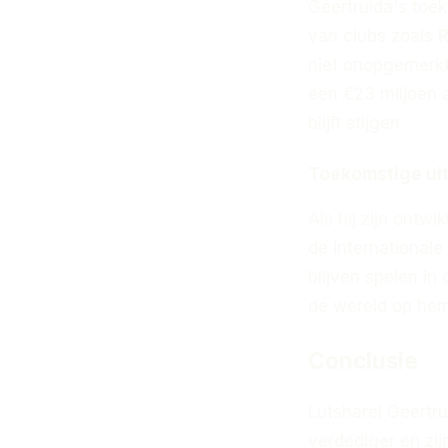
Geertruida's toek
van clubs zoals
R
niet onopgemerkt
een €23 miljoen
blijft stijgen.
Toekomstige ui
Als hij zijn ontw
de internationale
blijven spelen in
de wereld op hem 
Conclusie
Lutsharel Geertru
verdediger en zij