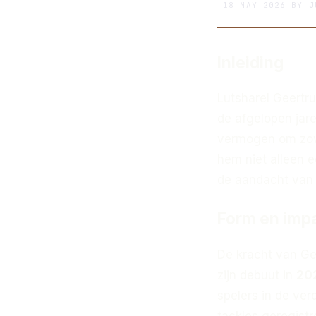
18 MAY 2026
BY
J
Inleiding
Lutsharel Geertru
de afgelopen jar
vermogen om zowel
hem niet alleen 
de aandacht van 
Form en imp
De kracht van Gee
zijn debuut in
20
spelers in de ver
tackles geregist