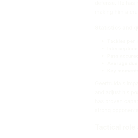
defense. He has 
making him a cruc
Statistics and q
Tackles per
Interception
Pass accura
Average due
Key moment
Geertruida's impa
and adjust his po
has proven capabl
strong opponents
Tactical role