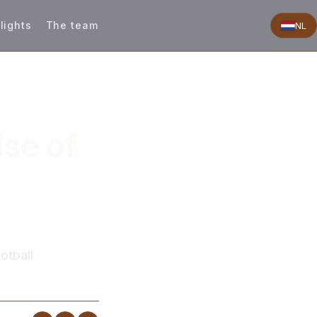
lights
The team
NL
ise of
otball