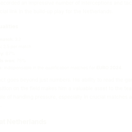
recorded an impressive number of interceptions and tac
ial link in the build-up play for the Netherlands.
ualities
 match
: 3.2
s
: 2.5 per match
cy
: 87%
ls won
: 75%
s
: Indispensable in the qualification matches for
EURO 2024
.
ct goes beyond just numbers. His ability to read the g
sition on the field makes him a valuable asset to the te
e of handling pressure, especially in crucial matches 
.
 at Netherlands