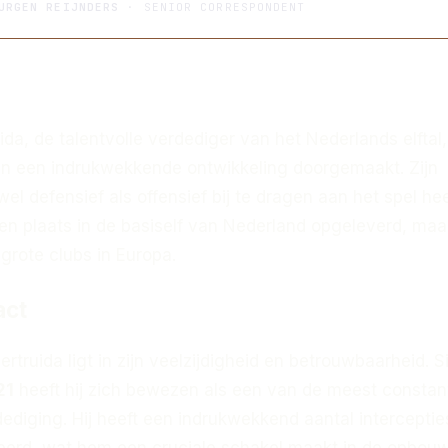
URGEN REIJNDERS
· SENIOR CORRESPONDENT
ida, de talentvolle verdediger van het Nederlands elftal,
en een indrukwekkende ontwikkeling doorgemaakt. Zijn
 defensief als offensief bij te dragen aan het spel hee
een plaats in de basiself van Nederland opgeleverd, maa
grote clubs in Europa.
act
rtruida ligt in zijn veelzijdigheid en betrouwbaarheid. S
21
heeft hij zich bewezen als een van de meest constan
dediging. Hij heeft een indrukwekkend aantal interceptie
reerd, wat hem een cruciale schakel maakt in de opbou