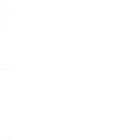
esse
staties
g van
rde
aren op
en van
s
t zijn