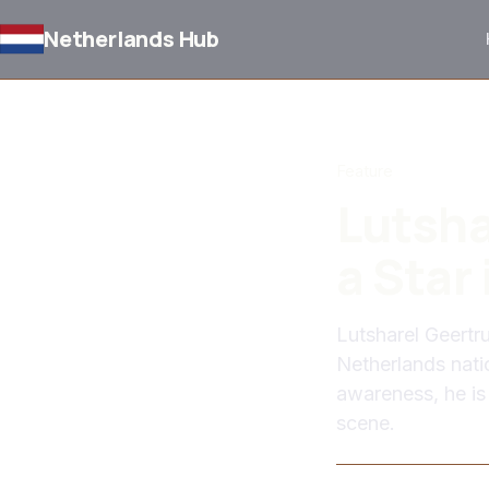
Netherlands Hub
BACK TO NEWS
Feature
Lutsha
a Star
Lutsharel Geertru
Netherlands nati
awareness, he is 
scene.