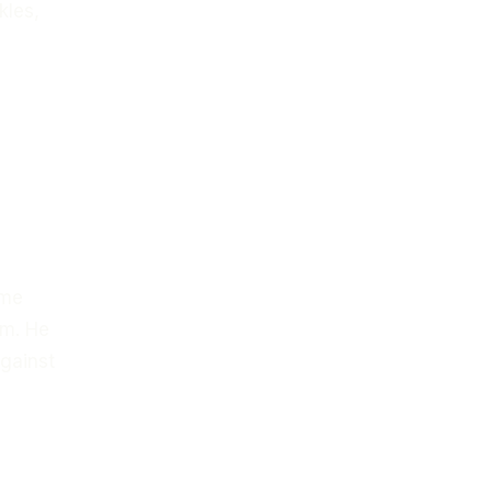
kles,
ame
am. He
against