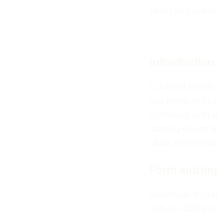
talent en vastber
---
Introduction
Lutsharel Geertru
has made an impr
contribute both d
starting eleven f
clubs across Eur
Form and im
Geertruida's stren
debut in
2021
, h