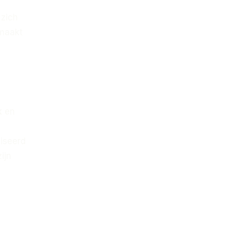
 zich
 maakt
k
en
iseerd
ijn