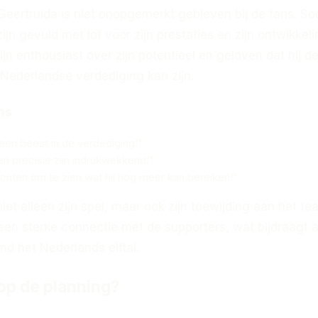
eertruida is niet onopgemerkt gebleven bij de fans. Soc
ijn gevuld met lof voor zijn prestaties en zijn ontwikkeli
ijn enthousiast over zijn potentieel en geloven dat hij d
Nederlandse verdediging kan zijn.
ns
 een beest in de verdediging!"
 en precisie zijn indrukwekkend!"
achten om te zien wat hij nog meer kan bereiken!"
et alleen zijn spel, maar ook zijn toewijding aan het te
een sterke connectie met de supporters, wat bijdraagt 
ond het Nederlands elftal.
 op de planning?