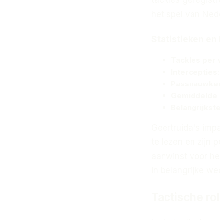
het spel van Ned
Statistieken en 
Tackles per 
Intercepties
Passnauwkeu
Gemiddelde 
Belangrijks
Geertruida's impa
te lezen en zijn
aanwinst voor he
in belangrijke we
Tactische ro