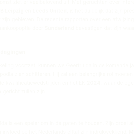
omst ziet er veelbelovend uit. Met geruchten over inter
B Leipzig
en
Leeds United
, is het duidelijk dat zijn pre
 zijn gebleven. De recente rapporten over een afwijzin
 aankoopoptie door
Sunderland
bevestigen dat zijn waa
tdagingen
ikkeling voortzet, kunnen we Geertruida in de komende j
 podia zien schitteren. Hij zal een belangrijke rol moeten
 de kwalificatiewedstrijden en het EK
2024
, waar de og
gericht zullen zijn.
ida is een speler om in de gaten te houden. Zijn groei al
n invloed op het Nederlands elftal zijn indrukwekkend. Me