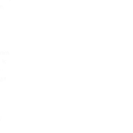
r.
team,
 to
e
jor
s