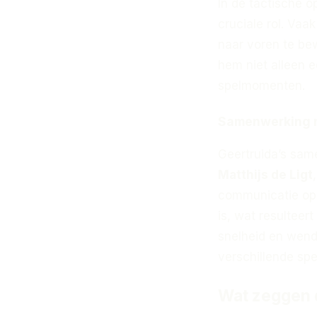
In de tactische o
cruciale rol. Vaak
naar voren te be
hem niet alleen 
spelmomenten.
Samenwerking 
Geertruida’s sam
Matthijs de Ligt
communicatie op 
is, wat resulteer
snelheid en wend
verschillende spe
Wat zeggen 