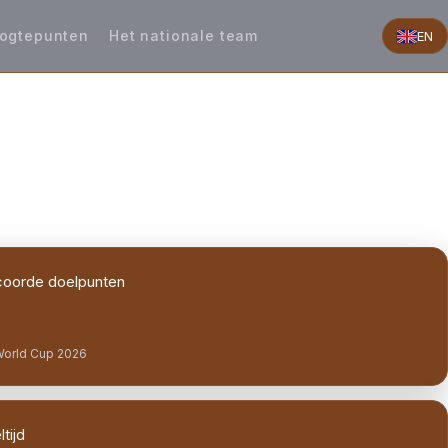
ogtepunten
Het nationale team
EN
oorde doelpunten
World Cup 2026
tijd