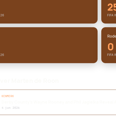
2
026
FIFA 
Rode
0
026
FIFA 
over Marten de Roon
KENMERK
Derby County's Wayne Rooney and Phil Jagielka Reveal A
4 jun 2026