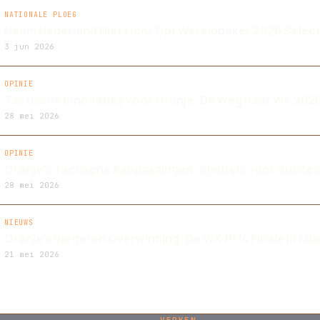
NATIONALE PLOEG
Neem Nederland Niet Licht Op! Wereldbeker 2026 Select
3 jun 2026
OPINIE
Tactische Innovaties voor Oranje: De Weg naar WK 202
28 mei 2026
OPINIE
Oranje's Tactische Aanpassingen: Sleutels voor Succes
28 mei 2026
NIEUWS
Oranje's Vergeten Overwinning: De WK 1974 Finale in M
21 mei 2026
VERKEN