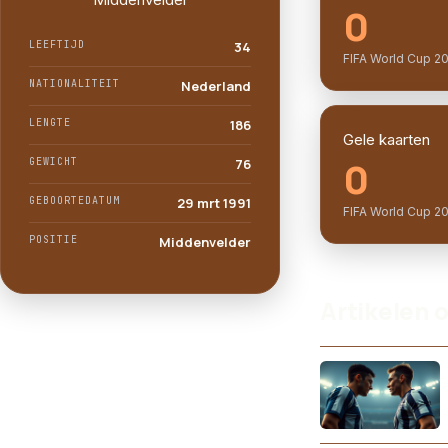
0
LEEFTIJD
34
FIFA World Cup 2
NATIONALITEIT
Nederland
LENGTE
186
Gele kaarten
0
GEWICHT
76
GEBOORTEDATUM
29 mrt 1991
FIFA World Cup 2
POSITIE
Middenvelder
Artikelen 