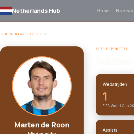
Netherlands Hub
Home
Nieuws
TERUG NAAR SELECTIE
SPELERPROFIEL
Seizoen
Wedstrijden
1
FIFA World Cup 2
Marten de Roon
Assists
Middenvelder