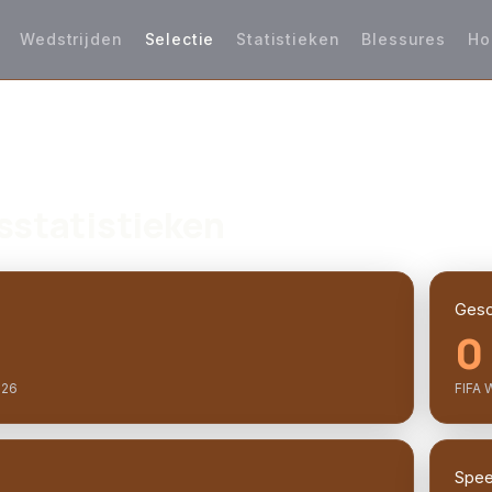
Wedstrijden
Selectie
Statistieken
Blessures
Ho
sstatistieken
Gesc
0
026
FIFA 
Speel