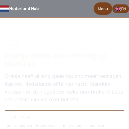
Nederland Hub
Menu
EN
TERUG NAAR NIEUWS
Terugblik
Oranje zoekt overwinning op
Marokko
Oranje heeft al lang geen topland meer verslagen.
Kan het Nederlands elftal vannacht Marokko
verslaan en de negatieve reeks doorbreken? Lees
het laatste nieuws over het WK
1 JUL 2026
DOOR
JURGEN REIJNDERS
· HOOFDCORRESPONDENT