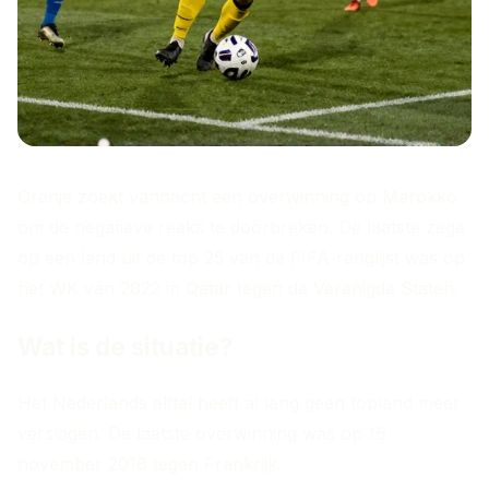
Oranje zoekt vannacht een overwinning op Marokko
om de negatieve reeks te doorbreken. De laatste zege
op een land uit de top 25 van de FIFA-ranglijst was op
het WK van 2022 in Qatar tegen de Verenigde Staten.
Wat is de situatie?
Het Nederlands elftal heeft al lang geen topland meer
verslagen. De laatste overwinning was op 16
november 2018 tegen Frankrijk.