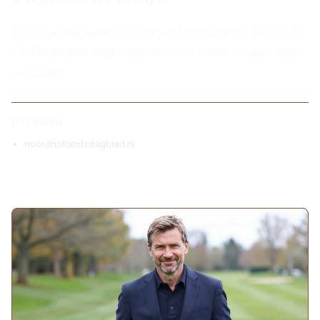
De volgende wedstrijd is tegen Duitsland op 2026-09-
24. Nederland speelt dan thuis en hoopt op een beter
resultaat.
BRONNEN
noordhollandsdagblad.nl
MEER ARTIKELEN