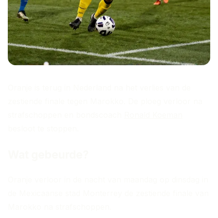
Oranje is terug in Nederland na het verlies van de
zestiende finale tegen Marokko. De ploeg verloor na
strafschoppen en bondscoach
Ronald Koeman
besloot te stoppen.
Wat gebeurde?
Oranje verloor in de nacht van maandag op dinsdag in
de Mexicaanse stad Monterrey de zestiende finale van
Marokko na strafschoppen.