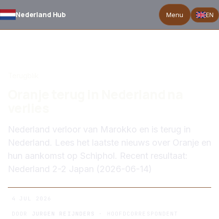
Nederland Hub
Menu
EN
TERUG NAAR NIEUWS
Terugblik
Oranje terug in Nederland na
verlies
Nederland verloor van Marokko en is terug in
Nederland. Lees het laatste nieuws over Oranje en
hun aankomst op Schiphol. Recent resultaat:
Nederland 2-2 Japan (2026-06-14)
4 JUL 2026
DOOR
JURGEN REIJNDERS
· HOOFDCORRESPONDENT