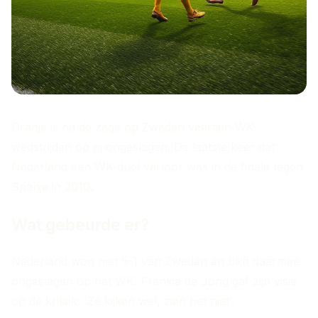
Oranje is na de zege op Zweden veertien WK-
wedstrijden op rij ongeslagen. De laatste keer dat
Nederland een WK-duel verloor was in de finale tegen
Spanje in 2010.
Wat gebeurde er?
Nederland won met 5-1 van Zweden en blijft daarmee
ongeslagen op het WK. Frenkie de Jong gaf zijn visie
op de kritiek: 'Ze kijken wel, zien het niet'.