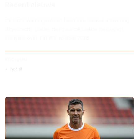
Recent nieuws
De NOS Voetbalpodcast heeft een nieuwe aflevering
uitgebracht. Luister hier naar de laatste nieuws en
analyses over het WK voetbal 2026.
BRONNEN
nos.nl
MEER ARTIKELEN