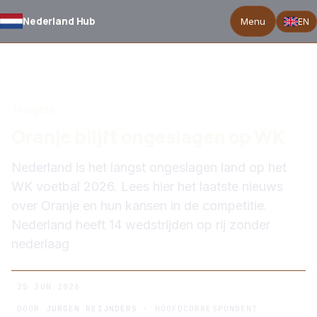
Nederland Hub
Menu
EN
TERUG NAAR NIEUWS
Terugblik
Oranje blijft ongeslagen op WK
Nederland is het langst ongeslagen land op het
WK voetbal 2026. Lees hier het laatste nieuws
over Oranje en hun kansen in de competitie.
Nederland heeft 14 wedstrijden op rij zonder
nederlaag
25 JUN 2026
DOOR
JURGEN REIJNDERS
· HOOFDCORRESPONDENT