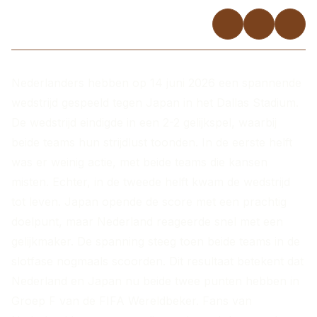
Nederlanders hebben op 14 juni 2026 een spannende
wedstrijd gespeeld tegen Japan in het Dallas Stadium.
De wedstrijd eindigde in een 2-2 gelijkspel, waarbij
beide teams hun strijdlust toonden. In de eerste helft
was er weinig actie, met beide teams die kansen
misten. Echter, in de tweede helft kwam de wedstrijd
tot leven. Japan opende de score met een prachtig
doelpunt, maar Nederland reageerde snel met een
gelijkmaker. De spanning steeg toen beide teams in de
slotfase nogmaals scoorden. Dit resultaat betekent dat
Nederland en Japan nu beide twee punten hebben in
Groep F van de FIFA Wereldbeker. Fans van