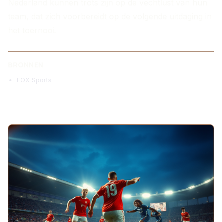
Nederland kunnen trots zijn op de vechtlust van hun
team, dat zich voorbereidt op de volgende uitdaging in
het toernooi.
BRONNEN
FOX Sports
MEER ARTIKELEN