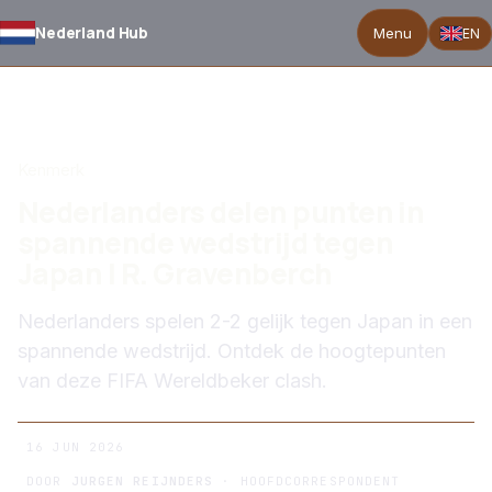
Nederland Hub
Menu
EN
TERUG NAAR NIEUWS
Kenmerk
Nederlanders delen punten in
spannende wedstrijd tegen
Japan | R. Gravenberch
Nederlanders spelen 2-2 gelijk tegen Japan in een
spannende wedstrijd. Ontdek de hoogtepunten
van deze FIFA Wereldbeker clash.
16 JUN 2026
DOOR
JURGEN REIJNDERS
· HOOFDCORRESPONDENT