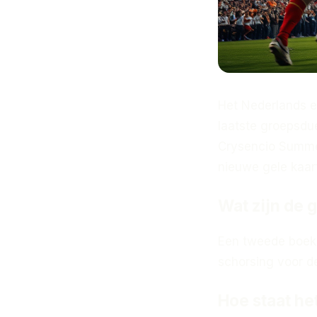
Het Nederlands el
laatste groepsdu
Crysencio Summer
nieuwe gele kaart
Wat zijn de 
Een tweede boeki
schorsing voor d
Hoe staat he