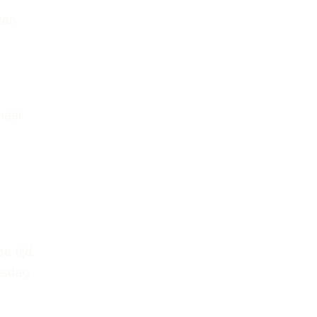
een
maar
 tijd.
nsdag