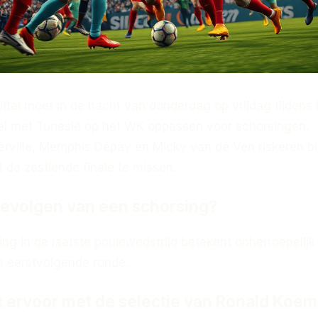
ftal moet in de nacht van donderdag op vrijdag tijdens 
el met Tunesië op het WK oppassen voor schorsingen.
ville, Memphis Depay en Micky van de Ven riskeren bi
 de zestiende finale te missen.
gevolgen van een schorsing?
ng in de laatste poulewedstrijd betekent onherroepelijk
e eerstvolgende ronde.
t ervoor met de selectie van Ronald Koe