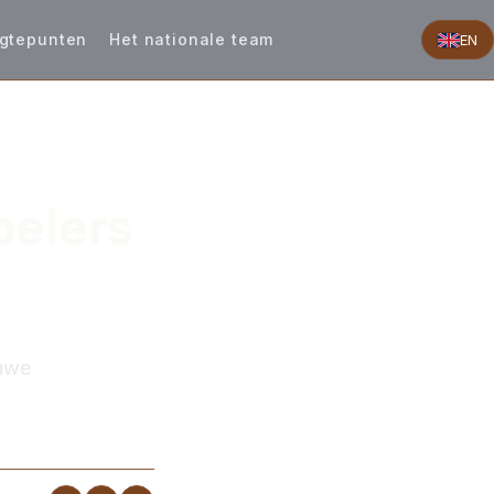
gtepunten
Het nationale team
EN
pelers
euwe