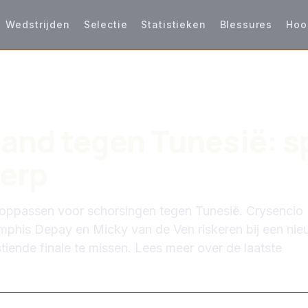
Wedstrijden
Selectie
Statistieken
Blessures
Hoo
S
and tegen Tunesië: s
erp
oppassen voor schorsingen tegen Tunesië. Crysencio
mphis Depay en Micky van de Ven riskeren bij een ni
tiende finale te missen. Lees meer over de laatste