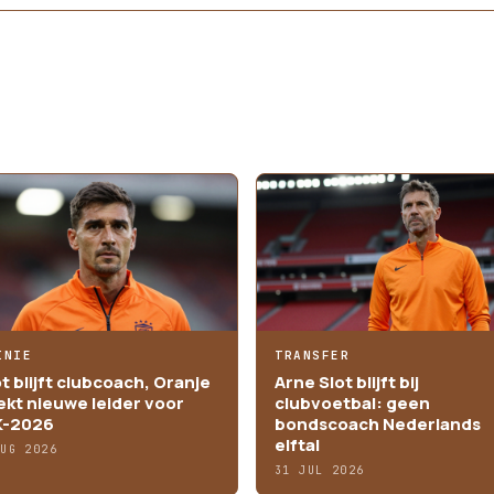
INIE
TRANSFER
ot blijft clubcoach, Oranje
Arne Slot blijft bij
ekt nieuwe leider voor
clubvoetbal: geen
-2026
bondscoach Nederlands
elftal
AUG 2026
31 JUL 2026