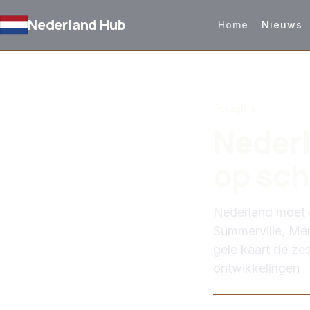
Nederland Hub
Home
Nieuws
TERUG NAAR NIEUW
Terugblik
Nederl
op sch
Nederland moet 
Summerville, Me
gele kaart de zes
ontwikkelingen