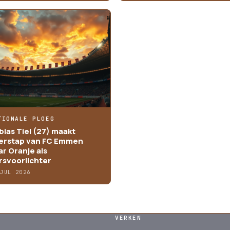
TIONALE PLOEG
bias Tiel (27) maakt
erstap van FC Emmen
ar Oranje als
rsvoorlichter
 JUL 2026
VERKEN