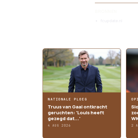
BRONNEN
fcupdate.nl
MEER ARTIKELEN
NATIONALE PLOEG
OP
Truus van Gaal ontkracht
Sl
geruchten: 'Louis heeft
zo
gezegd dat...'
WK
4 AUG 2026
2 