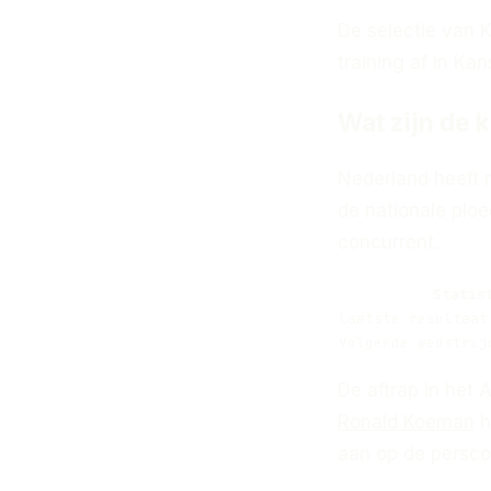
De selectie van 
training af in Ka
Wat zijn de 
Nederland heeft 
de nationale plo
concurrent.
Statis
Laatste resultaat
Volgende wedstrij
De aftrap in het 
Ronald Koeman
h
aan op de persco