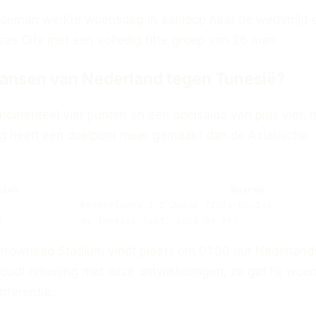
Koeman werkte woensdag in aanloop naar de wedstrijd 
nsas City met een volledig fitte groep van 26 man.
kansen van Nederland tegen Tunesië?
momenteel vier punten en een doelsaldo van plus vier, 
eg heeft één doelpunt meer gemaakt dan de Aziatische
tiek
Waarde
Netherlands 2-2 Japan (2026-06-14)
d
vs Tunesië (uit, 2026-06-25)
Arrowhead Stadium vindt plaats om 01:00 uur Nederlandse
oudt rekening met deze ontwikkelingen, zo gaf hij woe
nferentie.