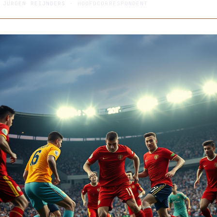
R
JURGEN REIJNDERS
· HOOFDCORRESPONDENT