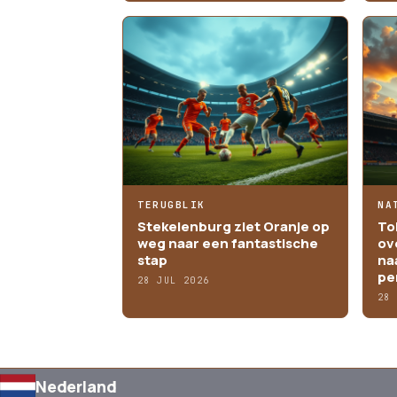
TERUGBLIK
NA
Stekelenburg ziet Oranje op
To
weg naar een fantastische
ov
stap
na
pe
28 JUL 2026
28
Nederland