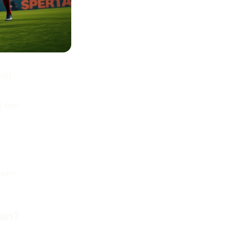
het
j een
 een
man?