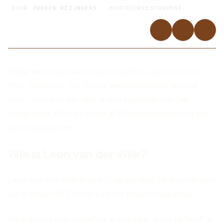
DOOR
JURGEN REIJNDERS
· HOOFDCORRESPONDENT
Nederland krijgt steun van superfan Leon van der
Wilk, die hoopt zijn 250ste wedstrijd bij het team te
zien. Leon van der Wilk is een superfan van het
Nederlands elftal en heeft al 249 wedstrijden van het
team bijgewoond.
Wie is Leon van der Wilk?
Leon van der Wilk is een 51-jarige man uit Barendrecht
die al sinds 1987 fan is van het Nederlands elftal.
Hij is gerust een superfan te noemen, want hij heeft al