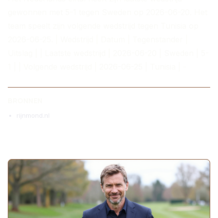
gewonnen met 5-1 tegen Sweden op 2026-06-20. Het
team speelt zijn volgende wedstrijd tegen Tunisia op
2026-06-25. | Wedstrijd | Datum | Tegenstander |
Uitslag | | Laatste wedstrijd | 2026-06-20 | Sweden | 5-
1 | | Volgende wedstrijd | 2026-06-25 | Tunisia | -
BRONNEN
rijnmond.nl
MEER ARTIKELEN