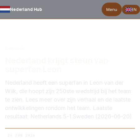
Nederland Hub
Menu
EN
TERUG NAAR NIEUWS
Kenmerk
Nederland krijgt steun van
superfan Leon
Nederland heeft een superfan in Leon van der
Wilk, die hoopt zijn 250ste wedstrijd bij het team
te zien. Lees meer over zijn verhaal en de laatste
ontwikkelingen rondom het team. Laatste
resultaat: Netherlands 5-1 Sweden (2026-06-20)
24 JUN 2026