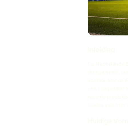
Inleiding
De
Nederlands El
doorgemaakt, waa
voetbal. Met de
F
een competitief 
recente prestatie
bieden inzicht i
Huidige Vorm