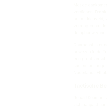
Met de aankomend
verdienen.
Frenk
het middenveld, z
vermogen om de ba
de opbouw vanuit
Daarnaast is er 
bewezen in de Er
een groot versch
spelers en jonge 
Nederlands Elftal.
Tactische B
Ronald Koeman sta
zich aanpast aan 