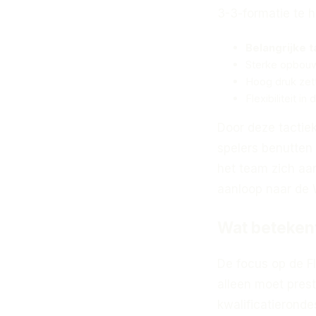
3-3-formatie te h
Belangrijke 
Sterke opbouw
Hoog druk zet
Flexibiliteit i
Door deze tactie
spelers benutten
het team zich aan
aanloop naar de 
Wat betekent
De focus op de F
alleen moet prest
kwalificatierond