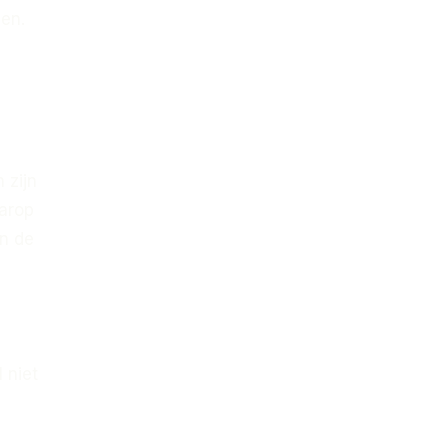
len.
 zijn
arop
in de
 niet