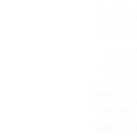
De resultaten va
geweest. In de U
overwinningen be
de coach moeten
Laatste weds
Overwinning 
Verlies tegen
Gelijkspel teg
De inconsistentie
Koeman
, die aa
leggen. De selec
Memphis Depay
Spelers in d