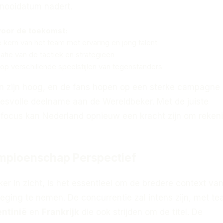
nooidatum nadert.
voor de toekomst:
kern van het team met ervaring en jong talent
atie van de tactiek en strategieën
op verschillende speelstijlen van tegenstanders
 zijn hoog, en de fans hopen op een sterke campagne 
cesvolle deelname aan de Wereldbeker. Met de juiste
 focus kan Nederland opnieuw een kracht zijn om reken
mpioenschap Perspectief
r in zicht, is het essentieel om de bredere context van
eging te nemen. De concurrentie zal intens zijn, met t
ntinië
en
Frankrijk
die ook strijden om de titel. De