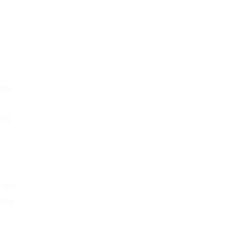
die
ing
 het
eams