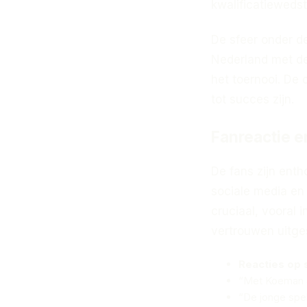
kwalificatiewedst
De sfeer onder de
Nederland met de
het toernooi. De 
tot succes zijn.
Fanreactie e
De fans zijn ent
sociale media en
cruciaal, vooral 
vertrouwen uitge
Reacties op 
“Met Koeman aa
“De jonge spel