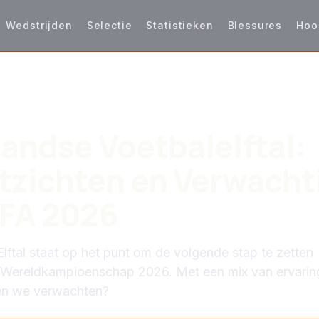
Wedstrijden
Selectie
Statistieken
Blessures
Hoo
S
andse Voetbalelftal:
tzichten en Verwacht
IFA 2026
lftal staat op het punt om de volgende stap te zetten
A Wereldkampioenschap 2026. Met een mix van ervarin
nen we verwachten?