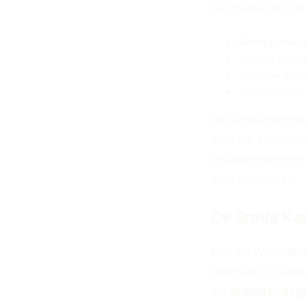
naarmate de toer
Kernpunten 
Behoud van de 
Continue evalu
Voorbereiding 
De verwachtingen
leidt tot een suc
voorbereiding en
mee te houden.
De Brede Ka
Met de Wereldbeke
toernooi in overw
als
Brazilië
,
Arge