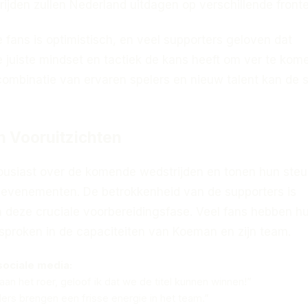
rijden zullen Nederland uitdagen op verschillende fronte
 fans is optimistisch, en veel supporters geloven dat
 juiste mindset en tactiek de kans heeft om ver te kome
combinatie van ervaren spelers en nieuw talent kan de s
n Vooruitzichten
housiast over de komende wedstrijden en tonen hun steu
 evenementen. De betrokkenheid van de supporters is
in deze cruciale voorbereidingsfase. Veel fans hebben h
sproken in de capaciteiten van Koeman en zijn team.
sociale media:
n het roer, geloof ik dat we de titel kunnen winnen!”
ers brengen een frisse energie in het team.”