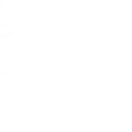
n.
n in
leutel
n via
un