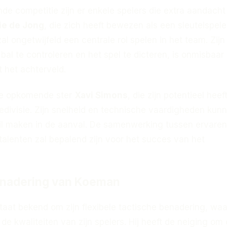
e competitie zijn er enkele spelers die extra aandacht
ie de Jong
, die zich heeft bewezen als een sleutelspele
al ongetwijfeld een centrale rol spelen in het team. Zijn
l te controleren en het spel te dicteren, is onmisbaar
 het achterveld.
de opkomende ster
Xavi Simons
, die zijn potentieel heef
edivisie. Zijn snelheid en technische vaardigheden kun
il maken in de aanval. De samenwerking tussen ervaren
talenten zal bepalend zijn voor het succes van het
enadering van Koeman
at bekend om zijn flexibele tactische benadering, waarb
de kwaliteiten van zijn spelers. Hij heeft de neiging om