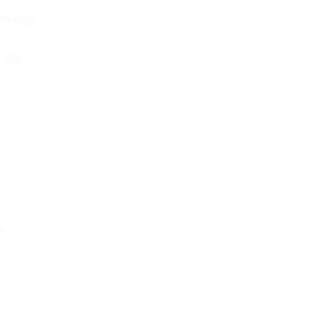
gemengd
 die
n