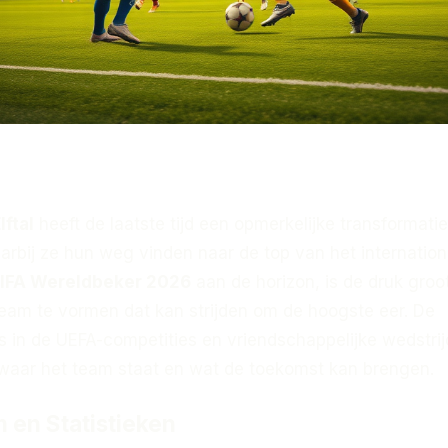
ftal
heeft de laatste tijd een opmerkelijke transformatie
rbij ze hun weg vinden naar de top van het internation
IFA Wereldbeker 2026
aan de horizon, is de druk groo
team te vormen dat kan strijden om de hoogste eer. De
s in de UEFA-competities en vriendschappelijke wedstri
n waar het team staat en wat de toekomst kan brengen.
 en Statistieken