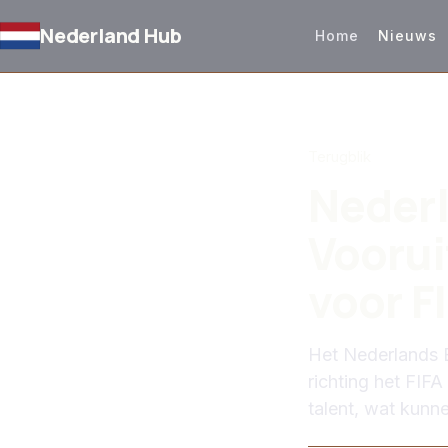
Nederland Hub
Home
Nieuws
TERUG NAAR NIEUW
Terugblik
Nederl
Voorui
voor F
Het Nederlands E
richting het FIF
talent, wat kun