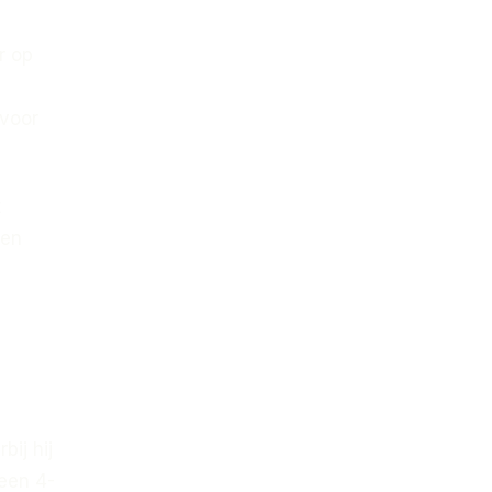
r op
 voor
t
nen
ij hij
 een 4-