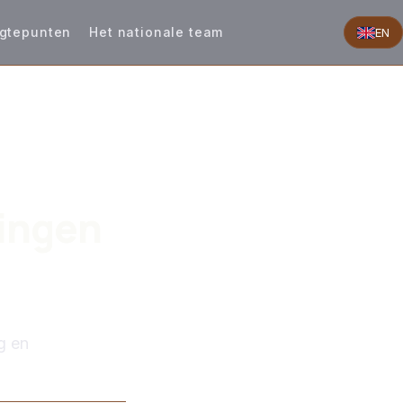
gtepunten
Het nationale team
EN
ingen
g en