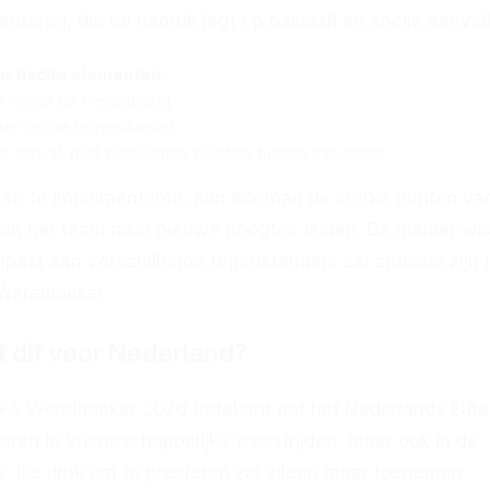
anteren, die de nadruk legt op balbezit en snelle aanval
tactische elementen:
 vanuit de verdediging
ten op de tegenstander
n de aanval, met wisselende posities tussen aanvallers
ken te implementeren, kan Koeman de sterke punten van
 en het team naar nieuwe hoogten leiden. De manier wa
past aan verschillende tegenstanders zal cruciaal zijn 
Wereldbeker.
 dit voor Nederland?
IFA Wereldbeker 2026 betekent dat het Nederlands Elftal
eren in vriendschappelijke wedstrijden, maar ook in de
es. De druk om te presteren zal alleen maar toenemen