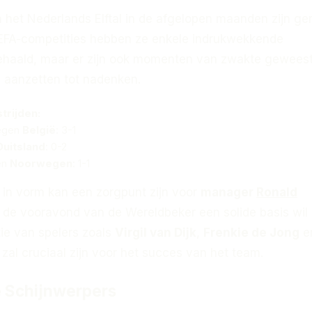
n het Nederlands Elftal in de afgelopen maanden zijn 
EFA-competities hebben ze enkele indrukwekkende
haald, maar er zijn ook momenten van zwakte geweest
 aanzetten tot nadenken.
trijden:
tegen
België
: 3-1
Duitsland
: 0-2
en
Noorwegen
: 1-1
 in vorm kan een zorgpunt zijn voor
manager
Ronald
n de vooravond van de Wereldbeker een solide basis wil
tie van spelers zoals
Virgil van Dijk
,
Frenkie de Jong
e
zal cruciaal zijn voor het succes van het team.
e Schijnwerpers