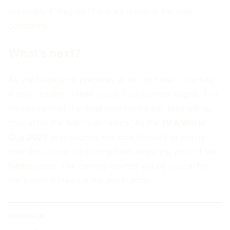
especially if they can’t quickly adapt to the new
conditions.
What’s next?
As the Nederland prepares to set up base in Kansas,
a new chapter in their World Cup journey begins. The
involvement of the local community and fans will be
crucial for the team’s dynamics. As the
FIFA World
Cup 2026
approaches, we look forward to seeing
how this unique location will influence the path of the
Netherlands. The coming months will be crucial for
the team's future on the world stage.
BRONNEN