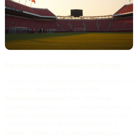
Een nieuwe thuisbasis voor Oranje
De keuze van de Nederlandse nationale ploeg om zich
te vestigen in
Kansas City
voor het
FIFA
Wereldkampioenschap 2026
is meer dan een
logistieke beslissing. Het is een strategische zet die niet
alleen de voorbereiding van het team versterkt, maar
ook de kans biedt om de lokale gemeenschap te
betrekken. Kansas, met zijn rijke sportcultuur en