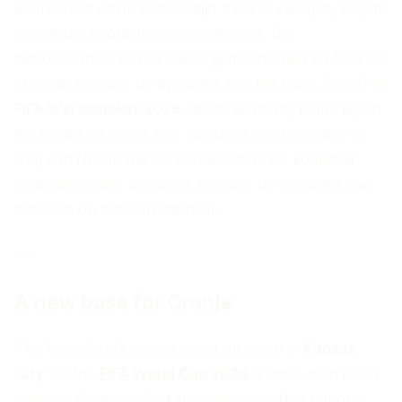
voorbereidt om in Kansas zijn basis te vestigen, begint
een nieuw hoofdstuk in hun WK-reis. De
betrokkenheid van de lokale gemeenschap en fans zal
cruciaal zijn voor de dynamiek van het team. Terwijl de
FIFA Wereldbeker 2026
steeds dichterbij komt, kijken
we ernaar uit om te zien hoe deze unieke locatie de
weg van Nederland zal beïnvloeden. De komende
maanden zullen bepalend zijn voor de toekomst van
het team op het wereldtoneel.
---
A new base for Oranje
The Nederland’s choice to set up camp in
Kansas
City
for the
FIFA World Cup 2026
is more than just a
logistical decision. It’s a strategic move that not only