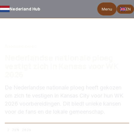
Nederland Hub
Menu
EN
TERUG NAAR NIEUWS
Nationale ploeg
Nederlandse nationale ploeg
vestigt zich in Kansas voor WK
2026
De Nederlandse nationale ploeg heeft gekozen
om zich te vestigen in Kansas City voor hun WK
2026 voorbereidingen. Dit biedt unieke kansen
voor de fans en de lokale gemeenschap.
2 JUN 2026