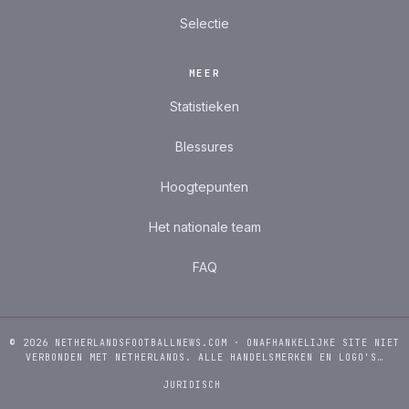
Selectie
MEER
Statistieken
Blessures
Hoogtepunten
Het nationale team
FAQ
© 2026 NETHERLANDSFOOTBALLNEWS.COM · ONAFHANKELIJKE SITE NIET
VERBONDEN MET NETHERLANDS. ALLE HANDELSMERKEN EN LOGO'S…
JURIDISCH