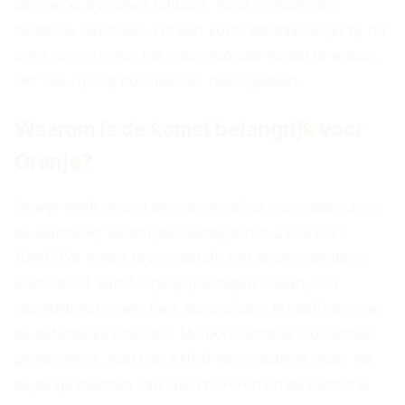
kenmerkt zich door balbezit, hoge pressing en
tactische flexibiliteit. Na een korte sabbatical lijkt hij nu
klaar om zich aan het internationale toneel te wagen,
iets wat hij nog nooit eerder heeft gedaan.
Waarom is de komst belangrijk voor
Oranje?
Oranje heeft recent een wisselvallige vorm laten zien:
de laatste vijf wedstrijden eindigden in 2 W‑2 D‑1 L
(DWLDW, meest recent eerst). Het team speelde op
2026‑06‑14 een 2‑2 gelijkspel tegen Japan, een
resultaat dat zowel fans als analisten liet twijfelen aan
de defensieve stabiliteit. Met Xavi Simons momenteel
geblesseerd, zoekt de KNVB een creatieve leider die
de jonge talenten kan laten floreren en de tactische