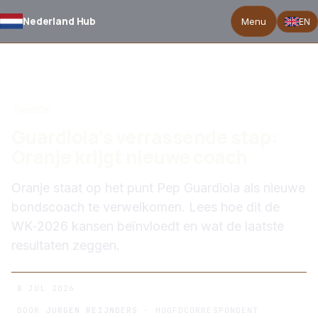
Nederland Hub
Menu
EN
TERUG NAAR NIEUWS
Transfer
Guardiola’s verrassende stap:
Oranje krijgt nieuwe coach
Oranje staat op het punt Pep Guardiola als nieuwe
bondscoach te verwelkomen. Lees hoe dit de
WK‑2026 kansen beïnvloedt en wat de laatste
resultaten zeggen.
8 JUL 2026
DOOR
JURGEN REIJNDERS
· HOOFDCORRESPONDENT