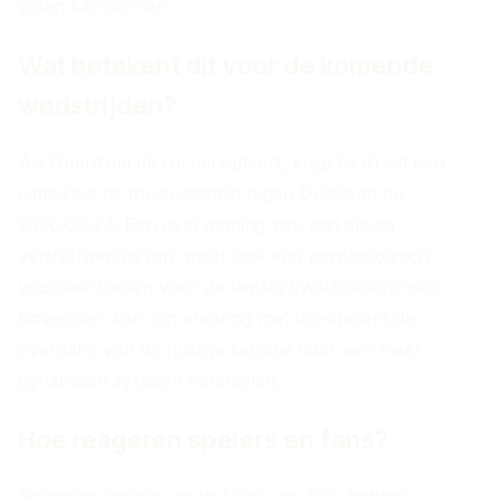
gaten kan dichten.
Wat betekent dit voor de komende
wedstrijden?
Als Guardiola de rol accepteert, krijgt hij direct een
uitdaging: de thuiswedstrijd tegen Duitsland op
2026‑09‑24. Een overwinning zou niet alleen
vertrouwen geven, maar ook een psychologisch
voordeel bieden vóór de laatste kwalificatierondes.
Bovendien kan zijn ervaring met top‑spelers de
overgang van de huidige selectie naar een meer
dynamisch systeem versnellen.
Hoe reageren spelers en fans?
Sommige spelers, zoals Virgil van Dijk, hebben