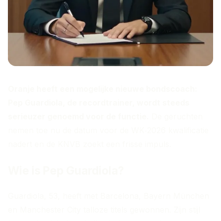
Oranje heeft een mogelijke nieuwe bondscoach:
Pep Guardiola, de recordtrainer, wordt steeds
serieuzer genoemd voor de functie.
De geruchten
nemen toe nu de datum voor de WK‑2026 kwalificatie
nadert en de KNVB zoekt een frisse impuls.
Wie is Pep Guardiola?
Guardiola, 53, heeft met Barcelona, Bayern München
en Manchester City talloze titels gewonnen. Zijn stijl