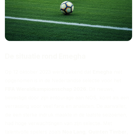
De situatie rond Emegha
Op 12 oktober 2023 werd bekend dat
Emegha
niet
opgenomen is in de Nederlandse selectie voor het
FIFA Wereldkampioenschap 2026
. Dit nieuws,
bevestigd door zijn entourage aan NOS, komt als een
verrassing voor veel fans en analisten. De aanvaller,
die een sterke indruk maakte in de laatste seizoenen,
had hoge verwachtingen van zijn selectie. Met
talentvolle spelers zoals
Noa Lang
,
Quinten Timber
,