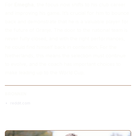
For
Emegha
, the focus now shifts to his club career
and improving his game. It’s crucial for him to bounce
back and demonstrate that he is a valuable player for
the future of Oranje. The door to the national team is
never fully closed, and with the right performances,
he could find himself back in contention. For the
Netherlands, this means the selection must continue
to evolve, and the coach has important choices to
make leading up to the World Cup.
BRONNEN
reddit.com
MEER ARTIKELEN