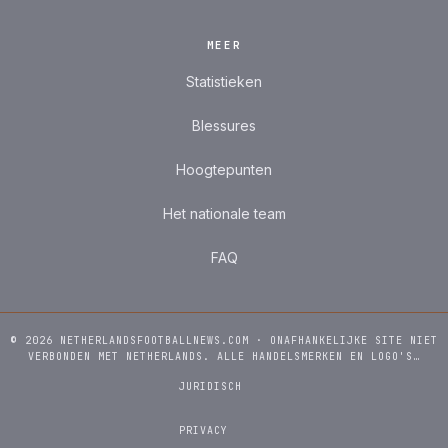
MEER
Statistieken
Blessures
Hoogtepunten
Het nationale team
FAQ
© 2026 NETHERLANDSFOOTBALLNEWS.COM · ONAFHANKELIJKE SITE NIET
VERBONDEN MET NETHERLANDS. ALLE HANDELSMERKEN EN LOGO'S…
JURIDISCH
PRIVACY