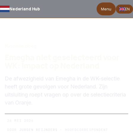
Nederland Hub
Menu
EN
TERUG NAAR NIEUWS
Nationale ploeg
Emegha niet geselecteerd voor
WK: Impact op Nederland
De afwezigheid van Emegha in de WK-selectie
heeft grote gevolgen voor Nederland. Zijn
uitsluiting roept vragen op over de selectiecriteria
van Oranje.
26 MEI 2026
DOOR
JURGEN REIJNDERS
· HOOFDCORRESPONDENT