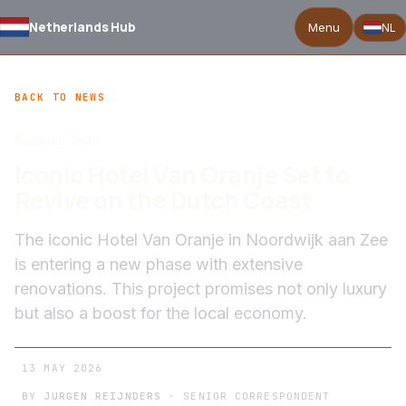
Netherlands Hub
Menu
NL
BACK TO NEWS
National Team
Iconic Hotel Van Oranje Set to
Revive on the Dutch Coast
The iconic Hotel Van Oranje in Noordwijk aan Zee
is entering a new phase with extensive
renovations. This project promises not only luxury
but also a boost for the local economy.
13 MAY 2026
BY
JURGEN REIJNDERS
· SENIOR CORRESPONDENT