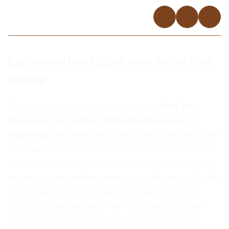
Een nieuw hoofdstuk voor Hotel Van
Oranje
De herontwikkeling van het iconische
Hotel Van
Oranje
aan de
Koningin Wilhelminaboulevard
in
Noordwijk aan Zee
is een spannende ontwikkeling die
de Nederlandse kustlijn zal transformeren. Niet alleen
zal dit hotel zijn historische charme behouden, maar
het zal ook een modern jasje krijgen dat aansluit bij de
hedendaagse verwachtingen van bezoekers. Dit
project is meer dan alleen een renovatie; het is een
kans om een belangrijk deel van de Nederlandse