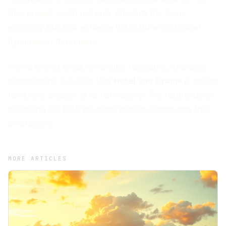
This project could not only stimulate the local
economy but also enhance the cultural and social
dynamics in the region.
With a strong focus on luxury, hospitality, and local
engagement, it is clear that
Hotel Van Oranje
is poised
for a new chapter in its rich history. The future looks
promising for both the hotel and the community that
embraces it.
MORE ARTICLES