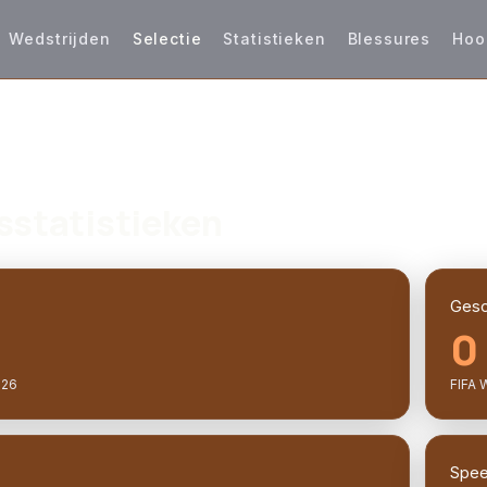
Wedstrijden
Selectie
Statistieken
Blessures
Hoo
sstatistieken
Gesc
0
026
FIFA 
Speel