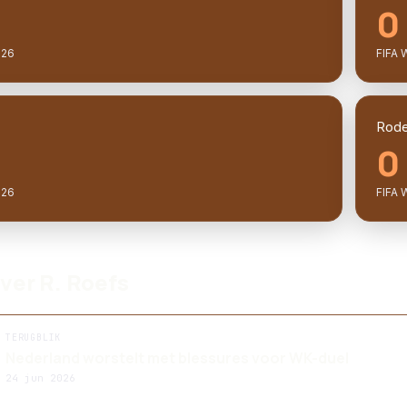
0
026
FIFA 
Rode
0
026
FIFA 
over R. Roefs
TERUGBLIK
Nederland worstelt met blessures voor WK-duel
24 jun 2026