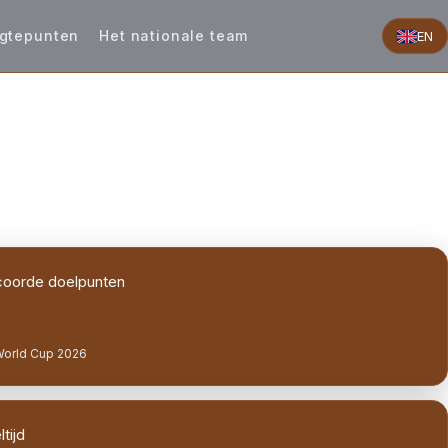
gtepunten
Het nationale team
EN
oorde doelpunten
World Cup 2026
tijd