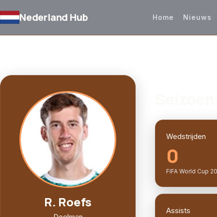
Nederland Hub
Home
Nieuws
TERUG NAAR SELECTIE
SPELERPROFIEL
Seizoen
Wedstrijden
0
FIFA World Cup 2
R. Roefs
Assists
Doelman