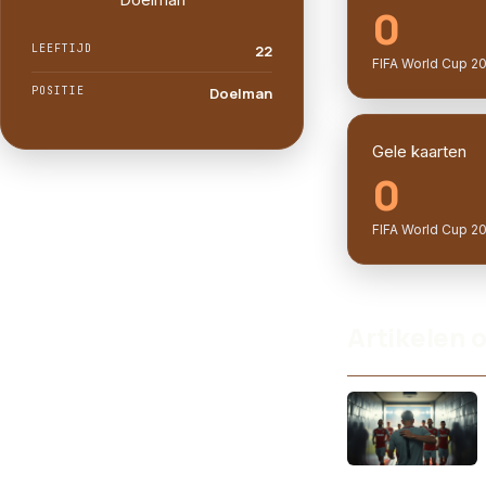
0
LEEFTIJD
22
FIFA World Cup 2
POSITIE
Doelman
Gele kaarten
0
FIFA World Cup 2
Artikelen 