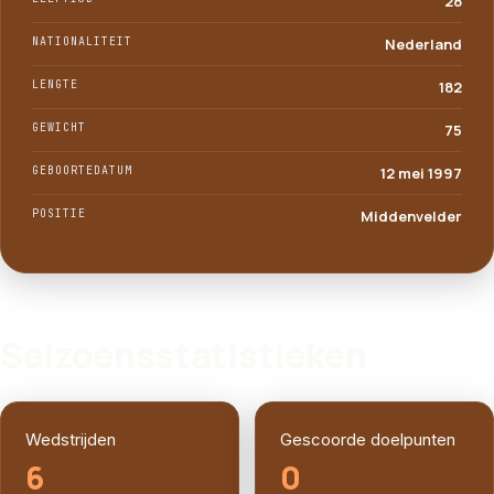
28
NATIONALITEIT
Nederland
LENGTE
182
GEWICHT
75
GEBOORTEDATUM
12 mei 1997
POSITIE
Middenvelder
SPELERPROFIEL
Seizoensstatistieken
Wedstrijden
Gescoorde doelpunten
6
0