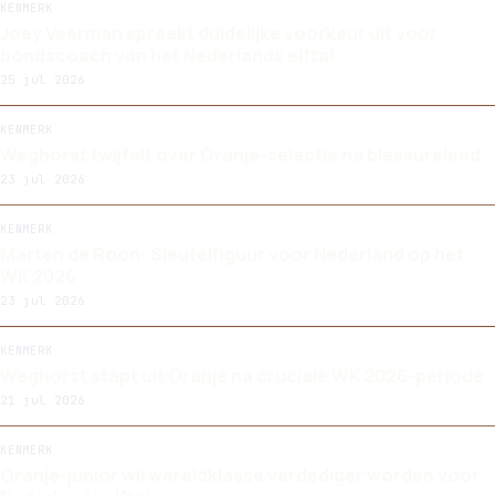
KENMERK
Joey Veerman spreekt duidelijke voorkeur uit voor
bondscoach van het Nederlands elftal
25 jul 2026
KENMERK
Weghorst twijfelt over Oranje-selectie na blessureleed
23 jul 2026
KENMERK
Marten de Roon: Sleutelfiguur voor Nederland op het
WK 2026
23 jul 2026
KENMERK
Weghorst stapt uit Oranje na cruciale WK 2026-periode
21 jul 2026
KENMERK
Oranje-junior wil wereldklasse verdediger worden voor