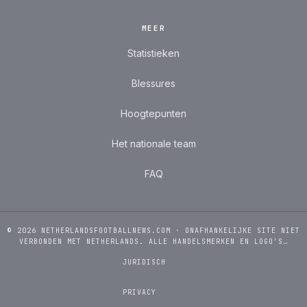
MEER
Statistieken
Blessures
Hoogtepunten
Het nationale team
FAQ
© 2026 NETHERLANDSFOOTBALLNEWS.COM · ONAFHANKELIJKE SITE NIET
VERBONDEN MET NETHERLANDS. ALLE HANDELSMERKEN EN LOGO'S…
JURIDISCH
PRIVACY