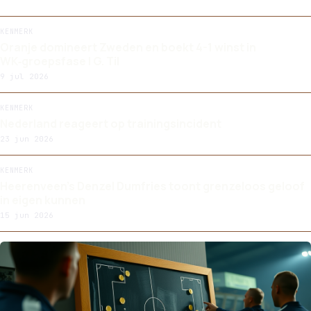
KENMERK
Oranje domineert Zweden en boekt 4-1 winst in
WK‑groepsfase | G. Til
9 jul 2026
KENMERK
Nederland reageert op trainingsincident
23 jun 2026
KENMERK
Heerenveen's Denzel Dumfries toont grenzeloos geloof
in eigen kunnen
15 jun 2026