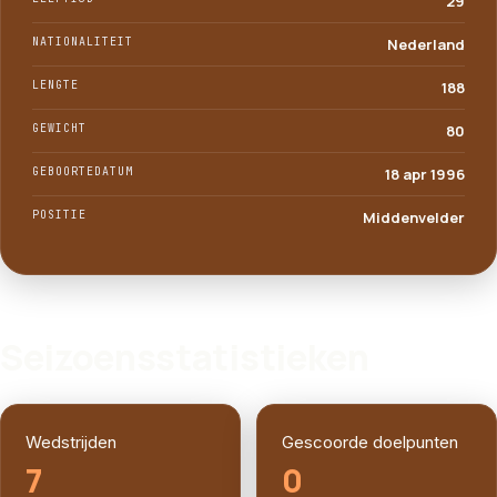
29
NATIONALITEIT
Nederland
LENGTE
188
GEWICHT
80
GEBOORTEDATUM
18 apr 1996
POSITIE
Middenvelder
SPELERPROFIEL
Seizoensstatistieken
Wedstrijden
Gescoorde doelpunten
7
0