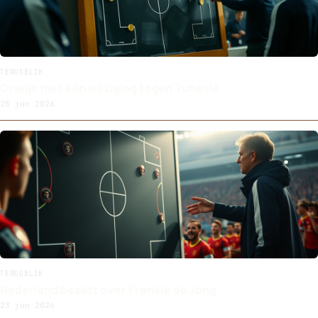
TERUGBLIK
Oranje met één wijziging tegen Tunesië
25 jun 2026
TERUGBLIK
Nederland beslist over Frenkie de Jong
23 jun 2026