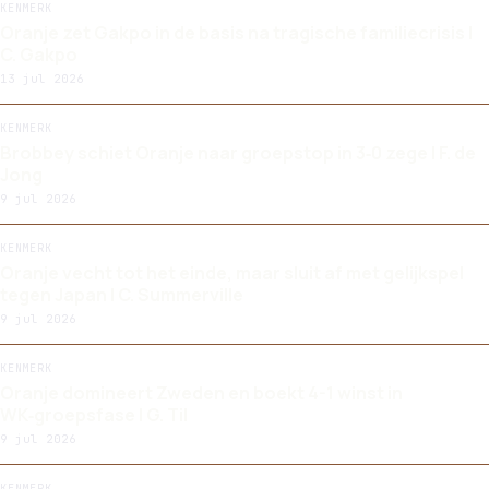
KENMERK
Oranje zet Gakpo in de basis na tragische familiecrisis |
C. Gakpo
13 jul 2026
KENMERK
Brobbey schiet Oranje naar groepstop in 3‑0 zege | F. de
Jong
9 jul 2026
KENMERK
Oranje vecht tot het einde, maar sluit af met gelijkspel
tegen Japan | C. Summerville
9 jul 2026
KENMERK
Oranje domineert Zweden en boekt 4-1 winst in
WK‑groepsfase | G. Til
9 jul 2026
KENMERK