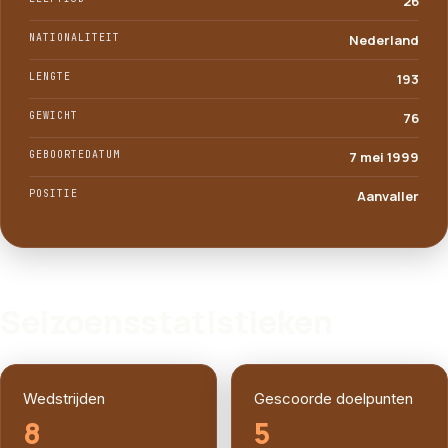
26
NATIONALITEIT
Nederland
LENGTE
193
GEWICHT
76
GEBOORTEDATUM
7 mei 1999
POSITIE
Aanvaller
SPELERPROFIEL
Seizoensstatistieken
Wedstrijden
Gescoorde doelpunten
8
5