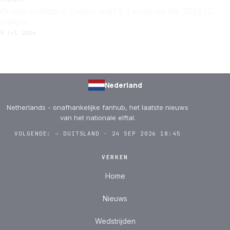
Oranje schittert: Gakpo leidt 5-1 winst op WK 2026 | C.
Gakpo
9 jul 2026
Nederland
Netherlands - onafhankelijke fanhub, het laatste nieuws
van het nationale elftal.
VOLGENDE:
→
DUITSLAND · 24 SEP 2026 18:45
VERKEN
Home
Nieuws
Wedstrijden