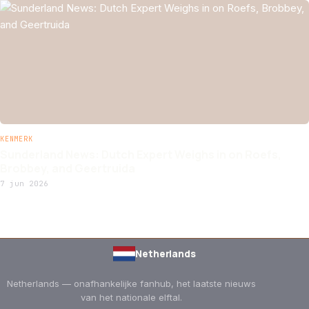
KENMERK
Sunderland News: Dutch Expert Weighs in on Roefs,
Brobbey, and Geertruida
7 jun 2026
Netherlands
Netherlands — onafhankelijke fanhub, het laatste nieuws
van het nationale elftal.