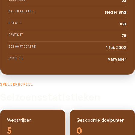
23
NATIONALITEIT
Nederland
LENGTE
180
GEWICHT
78
GEBOORTEDATUM
1 feb 2002
POSITIE
Aanvaller
SPELERPROFIEL
Seizoensstatistieken
Wedstrijden
Gescoorde doelpunten
5
0