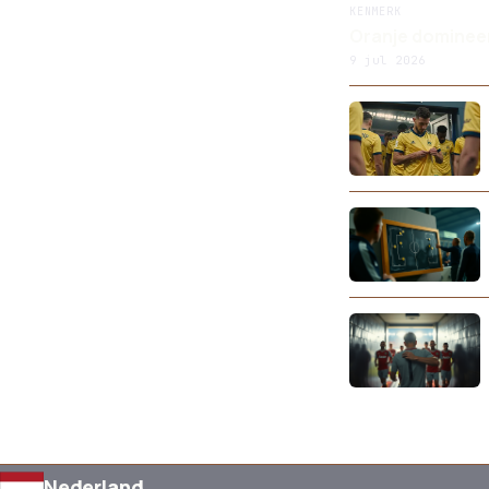
KENMERK
Oranje domineert
9 jul 2026
Nederland