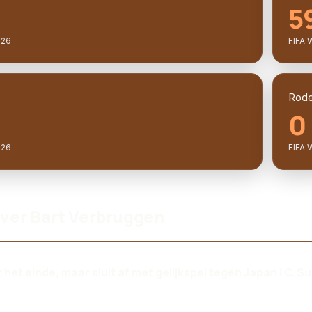
5
026
FIFA 
Rode
0
026
FIFA 
over Bart Verbruggen
 het einde, maar sluit af met gelijkspel tegen Japan | C. S