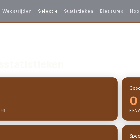
Wedstrijden
Selectie
Statistieken
Blessures
Hoo
sstatistieken
Gesc
0
026
FIFA 
Speel