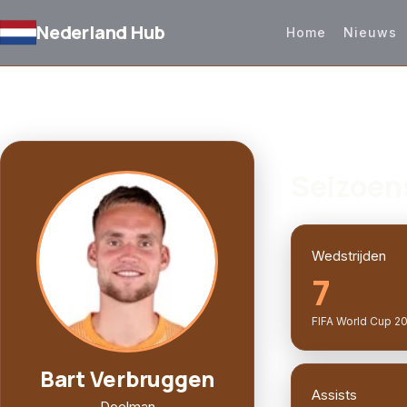
Nederland Hub
Home
Nieuws
TERUG NAAR SELECTIE
SPELERPROFIEL
Seizoen
Wedstrijden
7
FIFA World Cup 2
Bart Verbruggen
Assists
Doelman