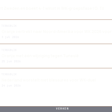
 Zweden en boekt 4-1 winst in WK‑groepsfase | G. Til
TERUGBLIK
Oranje vertrekt naar Noord-Amerika voor WK 2026 voor
3 jul 2026
TERUGBLIK
Oranje met één wijziging tegen Tunesië
25 jun 2026
TERUGBLIK
Nederland worstelt met blessures voor WK-duel
24 jun 2026
VERKEN