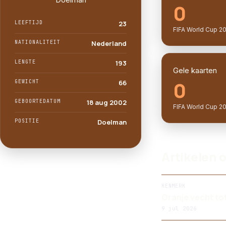
0
LEEFTIJD
23
FIFA World Cup 2
NATIONALITEIT
Nederland
LENGTE
193
Gele kaarten
0
GEWICHT
66
GEBOORTEDATUM
18 aug 2002
FIFA World Cup 2
POSITIE
Doelman
Artikelen 
KENMERK
Oranje vecht tot
9 jul 2026