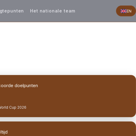
gtepunten
Het nationale team
EN
oorde doelpunten
World Cup 2026
tijd