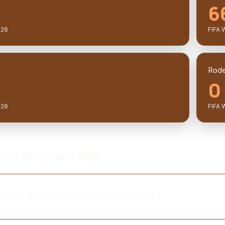
6
026
FIFA 
Rode
0
026
FIFA 
ver Virgil van Dijk
lt over Oranje-selectie na blessureleed