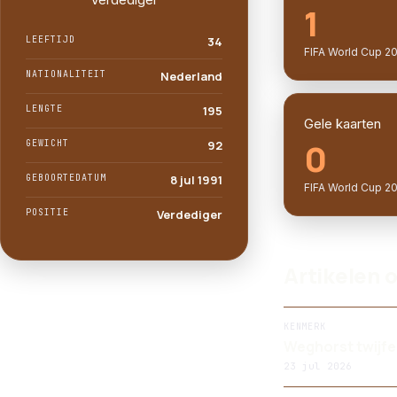
1
LEEFTIJD
34
FIFA World Cup 2
NATIONALITEIT
Nederland
LENGTE
195
Gele kaarten
0
GEWICHT
92
GEBOORTEDATUM
8 jul 1991
FIFA World Cup 2
POSITIE
Verdediger
Artikelen o
KENMERK
Weghorst twijfe
23 jul 2026