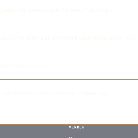
ranje naar groepstop in 3‑0 zege | F. de Jong
 het einde, maar sluit af met gelijkspel tegen Japan | C. S
akpo na triest nieuws
ruida: De Opkomst van een Ster in Nederland
VERKEN