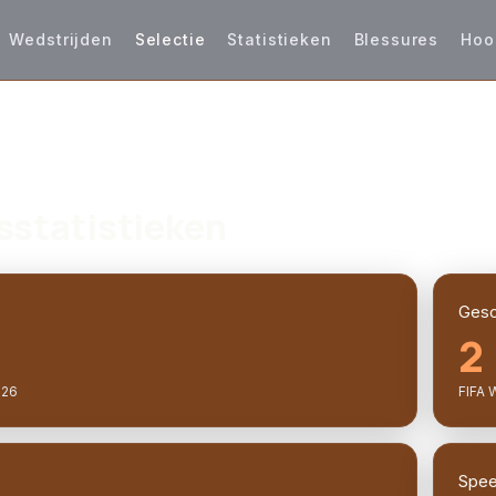
Wedstrijden
Selectie
Statistieken
Blessures
Hoo
sstatistieken
Gesc
2
026
FIFA 
Speel