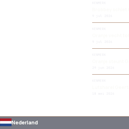
KENMERK
Brobbey schiet O
9 jul 2026
KENMERK
Oranje vecht tot
9 jul 2026
KENMERK
Oranje steunt G
29 jun 2026
KENMERK
Lutsharel Geert
18 mei 2026
Nederland