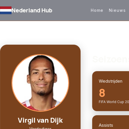
Nederland Hub
Home
Nieuws
TERUG NAAR SELECTIE
SPELERPROFIEL
Seizoen
Wedstrijden
8
FIFA World Cup 2
Virgil van Dijk
Assists
Verdediger