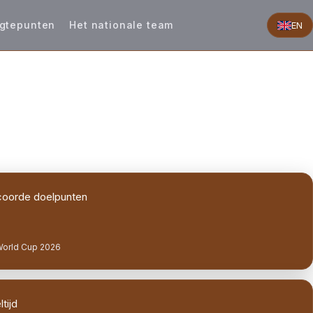
gtepunten
Het nationale team
EN
oorde doelpunten
World Cup 2026
tijd