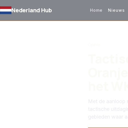
Nederland Hub
Home
Nieuws
TERUG NAAR NIEUW
Opinie
Tactis
Oranje
het W
Met de aanloop n
tactische uitdag
gebieden waar aa