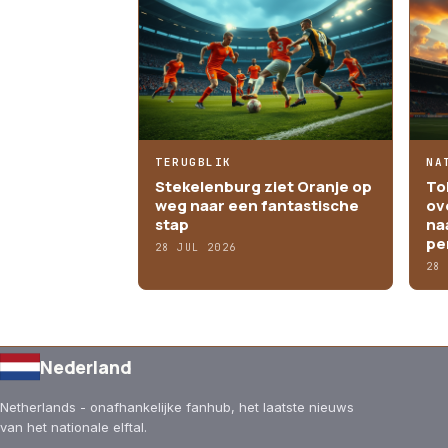
TERUGBLIK
NA
Stekelenburg ziet Oranje op
To
weg naar een fantastische
ov
stap
na
pe
28 JUL 2026
28
Nederland
Netherlands - onafhankelijke fanhub, het laatste nieuws
van het nationale elftal.