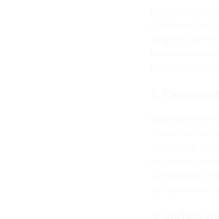
Een van de eerste
middenveld. Het l
fungeren als een
bijvoorbeeld door
proberen, zodat 
2. Flexibilite
Daarnaast moet Or
Gakpo niet vast t
te schuiven of v
hun zwakke plekke
samenwerken met
de aanvallende d
3. Verbeterd