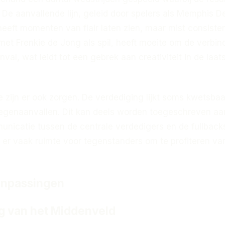
 De aanvallende lijn, geleid door spelers als Memphis 
eft momenten van flair laten zien, maar mist consisten
et Frenkie de Jong als spil, heeft moeite om de verbin
al, wat leidt tot een gebrek aan creativiteit in de laat
 zijn er ook zorgen. De verdediging lijkt soms kwetsbaa
e tegenaanvallen. Dit kan deels worden toegeschreven a
nicatie tussen de centrale verdedigers en de fullback
t er vaak ruimte voor tegenstanders om te profiteren va
anpassingen
ng van het Middenveld