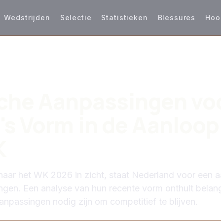
Wedstrijden
Selectie
Statistieken
Blessures
Hoo
S
che Aanpassingen vo
's Vorm in de Aanloop
K
aar het WK 2026 in zicht, staat Nederland voor een a
ingen. Een analyse van hun recente vorm onthult belang
npassingen nodig zijn om competitief te blijven.