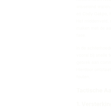
wisselend waren.
en Cody Gakpo, he
Het middenveld, m
maken met de aanv
fase.
In de achterhoede
vooral bij snell
gebrek aan commu
Hierdoor ontstaa
fouten.
Tactische A
1. Versterki