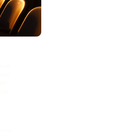
op en
nbaar
rden
t de
ltaten