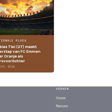
TIONALE PLOEG
bias Tiel (27) maakt
erstap van FC Emmen
ar Oranje als
rsvoorlichter
 JUL 2026
VERKEN
Home
Nieuws