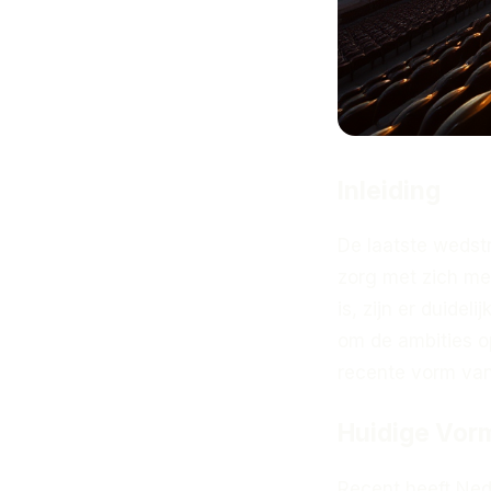
Inleiding
De laatste wedst
zorg met zich me
is, zijn er duide
om de ambities op
recente vorm van
Huidige Vor
Recent heeft Ned