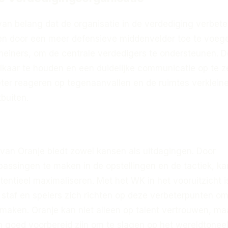
 van belang dat de organisatie in de verdediging verbeter
en door een meer defensieve middenvelder toe te voeg
einers, om de centrale verdedigers te ondersteunen. D
j elkaar te houden en een duidelijke communicatie op te z
ter reageren op tegenaanvallen en de ruimtes verkleine
buiten.
van Oranje biedt zowel kansen als uitdagingen. Door
passingen te maken in de opstellingen en de tactiek, ka
tentieel maximaliseren. Met het WK in het vooruitzicht i
 staf en spelers zich richten op deze verbeterpunten o
maken. Oranje kan niet alleen op talent vertrouwen, ma
h goed voorbereid zijn om te slagen op het wereldtoneel