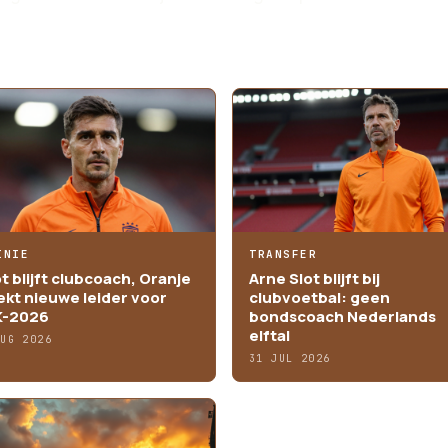
INIE
TRANSFER
ot blijft clubcoach, Oranje
Arne Slot blijft bij
ekt nieuwe leider voor
clubvoetbal: geen
-2026
bondscoach Nederlands
elftal
AUG 2026
31 JUL 2026