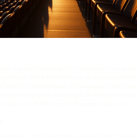
rijden van het Nederlands Elftal hebben een mix van ho
egebracht. Terwijl de kwaliteit van de spelers onmiske
lijke tactische tekortkomingen die aangepakt moeten wo
 het wereldtoneel te waarborgen. Dit artikel onderzoek
 Oranje en stelt enkele cruciale aanpassingen voor.
m
erland een aantal wedstrijden gespeeld waarbij de resu