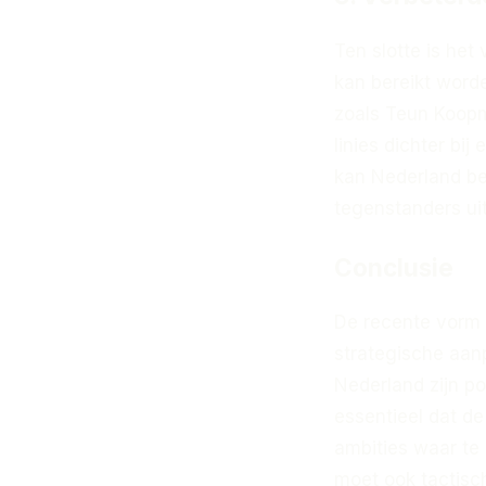
Ten slotte is het
kan bereikt word
zoals Teun Koopm
linies dichter bi
kan Nederland be
tegenstanders uit
Conclusie
De recente vorm 
strategische aan
Nederland zijn po
essentieel dat de
ambities waar te 
moet ook tactisc