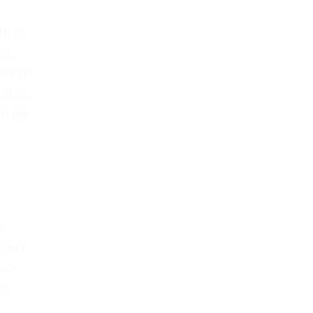
t. Dit
en,
oor de
etten,
n die
n
s het
m de
ar
.