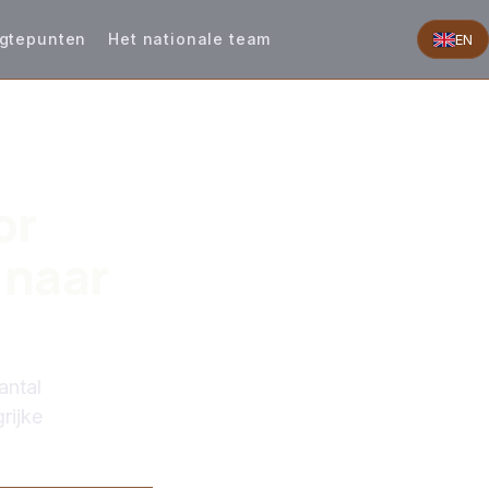
gtepunten
Het nationale team
EN
or
 naar
antal
rijke