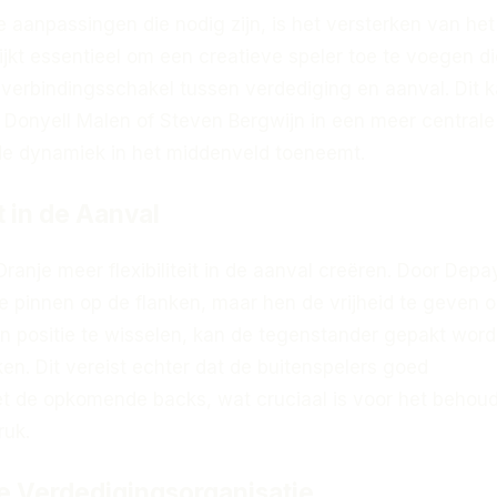
 aanpassingen die nodig zijn, is het versterken van het
ijkt essentieel om een creatieve speler toe te voegen d
 verbindingsschakel tussen verdediging en aanval. Dit 
 Donyell Malen of Steven Bergwijn in een meer centrale 
de dynamiek in het middenveld toeneemt.
it in de Aanval
anje meer flexibiliteit in de aanval creëren. Door Depa
e pinnen op de flanken, maar hen de vrijheid te geven 
an positie te wisselen, kan de tegenstander gepakt wor
n. Dit vereist echter dat de buitenspelers goed
 de opkomende backs, wat cruciaal is voor het behou
ruk.
e Verdedigingsorganisatie