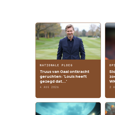
MEER ARTIKELEN
NATIONALE PLOEG
OP
Truus van Gaal ontkracht
Sl
geruchten: 'Louis heeft
zo
gezegd dat...'
WK
4 AUG 2026
2 