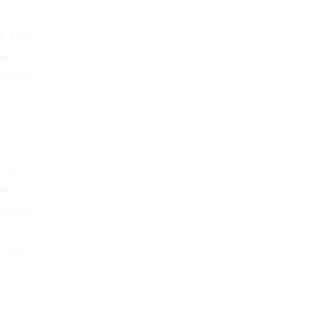
ie kan
kan
rol te
y en
om in
den op
d van