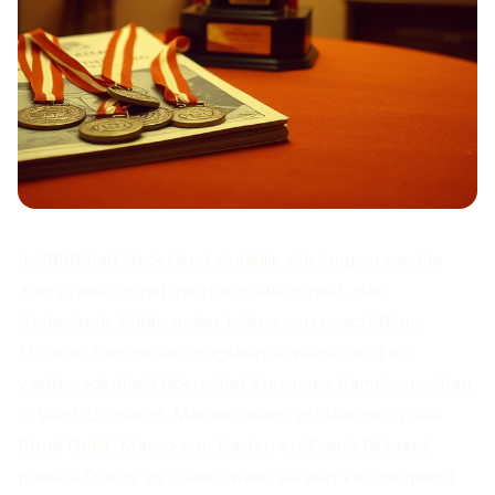
In 1988 had Nederland eindelijk zijn langverwachte
doorbraak op het internationale toneel. Het
Nederlands Elftal, onder leiding van coach Rinus
Michels, toonde een ongekende veerkracht en
vastberadenheid tijdens het Europees Kampioenschap
in West-Duitsland. Met een team vol talenten zoals
Ruud Gullit, Marco van Basten en Frank Rijkaard,
maakte Oranje zijn naam waar als een van de meest