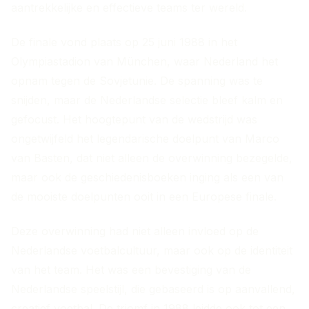
aantrekkelijke en effectieve teams ter wereld.
De finale vond plaats op 25 juni 1988 in het
Olympiastadion van München, waar Nederland het
opnam tegen de Sovjetunie. De spanning was te
snijden, maar de Nederlandse selectie bleef kalm en
gefocust. Het hoogtepunt van de wedstrijd was
ongetwijfeld het legendarische doelpunt van Marco
van Basten, dat niet alleen de overwinning bezegelde,
maar ook de geschiedenisboeken inging als een van
de mooiste doelpunten ooit in een Europese finale.
Deze overwinning had niet alleen invloed op de
Nederlandse voetbalcultuur, maar ook op de identiteit
van het team. Het was een bevestiging van de
Nederlandse speelstijl, die gebaseerd is op aanvallend,
creatief voetbal. De triomf in 1988 leidde ook tot een