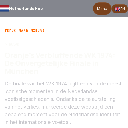
Netherlands Hub
Menu
EN
TERUG NAAR NIEUWS
Nieuws
Oranje's Verbluffende WK 1974:
De Onvergetelijke Finale in
München
De finale van het WK 1974 blijft een van de meest
iconische momenten in de Nederlandse
voetbalgeschiedenis. Ondanks de teleurstelling
van het verlies, markeerde deze wedstrijd een
bepalend moment voor de Nederlandse identiteit
in het internationale voetbal.