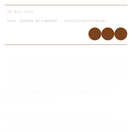
30 MEI 2026
DOOR
JURGEN REIJNDERS
· HOOFDCORRESPONDENT
In de annalen van het Nederlandse voetbal is de finale
van het WK 1974 een verhaal van passie, innovatie en
onvoltooid verlangen. Gehouden op 7 juli 1974 in het
iconische Olympiastadion in München, stond Oranje
tegenover West-Duitsland in een wedstrijd die de
wereld zou verbazen.
Onder leiding van de legendarische Johan Cruijff,
toonde Nederland een revolutionaire speelstijl die het
totaalvoetbal belichaamde. Dit systeem, dat de nadruk