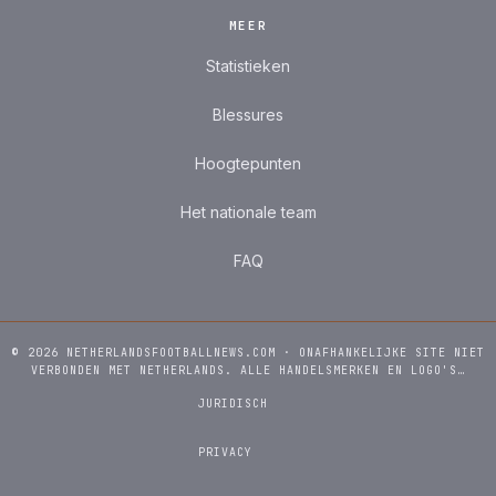
MEER
Statistieken
Blessures
Hoogtepunten
Het nationale team
FAQ
© 2026 NETHERLANDSFOOTBALLNEWS.COM · ONAFHANKELIJKE SITE NIET
VERBONDEN MET NETHERLANDS. ALLE HANDELSMERKEN EN LOGO'S…
JURIDISCH
PRIVACY