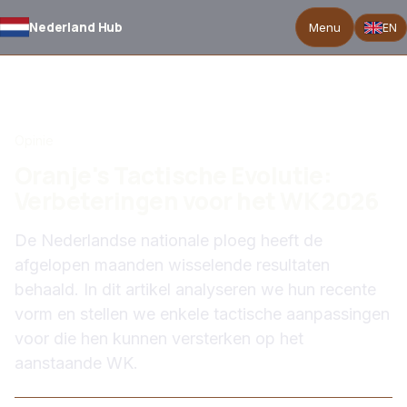
Nederland Hub
Menu
EN
TERUG NAAR NIEUWS
Opinie
Oranje's Tactische Evolutie:
Verbeteringen voor het WK 2026
De Nederlandse nationale ploeg heeft de
afgelopen maanden wisselende resultaten
behaald. In dit artikel analyseren we hun recente
vorm en stellen we enkele tactische aanpassingen
voor die hen kunnen versterken op het
aanstaande WK.