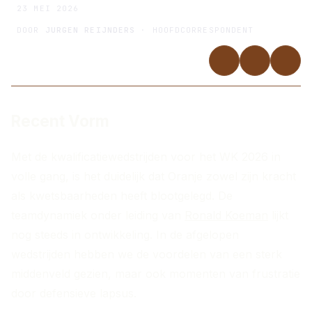
23 MEI 2026
DOOR
JURGEN REIJNDERS
· HOOFDCORRESPONDENT
Recent Vorm
Met de kwalificatiewedstrijden voor het WK 2026 in
volle gang, is het duidelijk dat Oranje zowel zijn kracht
als kwetsbaarheden heeft blootgelegd. De
teamdynamiek onder leiding van
Ronald Koeman
lijkt
nog steeds in ontwikkeling. In de afgelopen
wedstrijden hebben we de voordelen van een sterk
middenveld gezien, maar ook momenten van frustratie
door defensieve lapsus.