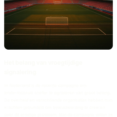
Het belang van vroegtijdige
signalering
In Nederland is de recente campagne om
kindermisbruik sneller te signaleren van groot belang.
De overheid en verschillende organisaties hebben hun
krachten gebundeld om bewustwording te creëren
over dit ernstige probleem. Met de campagne willen ze