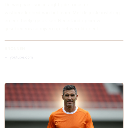
De weg naar succes ligt bij de focus en
vastberadenheid van het team. Met de juiste instelling
en een beetje geluk kan Nederland opnieuw
geschiedenis schrijven op het wereldtoneel.
BRONNEN
youtube.com
MEER ARTIKELEN