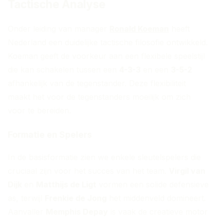
Tactische Analyse
Onder leiding van manager
Ronald Koeman
heeft
Nederland een duidelijke tactische filosofie ontwikkeld.
Koeman geeft de voorkeur aan een flexibele speelstijl
die kan schakelen tussen een
4-3-3
en een
3-5-2
afhankelijk van de tegenstander. Deze flexibiliteit
maakt het voor de tegenstanders moeilijk om zich
voor te bereiden.
Formatie en Spelers
In de basisformatie zien we enkele sleutelspelers die
cruciaal zijn voor het succes van het team.
Virgil van
Dijk
en
Matthijs de Ligt
vormen een solide defensieve
as, terwijl
Frenkie de Jong
het middenveld domineert.
Aanvaller
Memphis Depay
is vaak de creatieve motor