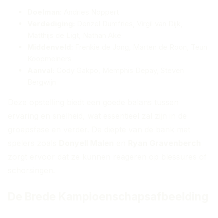
Doelman:
Andries Noppert
Verdediging:
Denzel Dumfries, Virgil van Dijk,
Matthijs de Ligt, Nathan Aké
Middenveld:
Frenkie de Jong, Marten de Roon, Teun
Koopmeiners
Aanval:
Cody Gakpo, Memphis Depay, Steven
Bergwijn
Deze opstelling biedt een goede balans tussen
ervaring en snelheid, wat essentieel zal zijn in de
groepsfase en verder. De diepte van de bank met
spelers zoals
Donyell Malen
en
Ryan Gravenberch
zorgt ervoor dat ze kunnen reageren op blessures of
schorsingen.
De Brede Kampioenschapsafbeelding