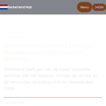
Nederland Hub
Menu
EN
TERUG NAAR NIEUWS
Nationale ploeg
Neem Nederland Niet Licht Op!
Wereldbeker 2026 Selectie
Analyse
Nederland heeft een van de meest complete
selecties van het toernooi. Ontdek de tactiek en
de verwachte opstelling voor de Wereldbeker
2026.
3 JUN 2026