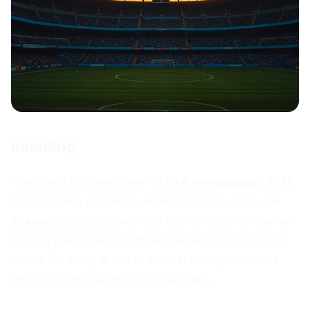
Inleiding
Nederland is op weg naar de
FIFA Wereldbeker 2026
met een team dat velen verrast kan doen staan. De
Oranje
beschikken over een mix van ervaren sterren
en jong talent, wat hen tot een serieuze concurrent
maakt. De vraag is niet of ze deelnemen, maar hoe
ver ze kunnen komen in het toernooi.