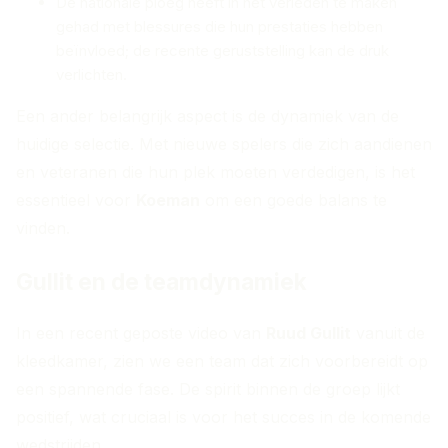
De nationale ploeg heeft in het verleden te maken
gehad met blessures die hun prestaties hebben
beïnvloed; de recente geruststelling kan de druk
verlichten.
Een ander belangrijk aspect is de dynamiek van de
huidige selectie. Met nieuwe spelers die zich aandienen
en veteranen die hun plek moeten verdedigen, is het
essentieel voor
Koeman
om een goede balans te
vinden.
Gullit en de teamdynamiek
In een recent geposte video van
Ruud Gullit
vanuit de
kleedkamer, zien we een team dat zich voorbereidt op
een spannende fase. De spirit binnen de groep lijkt
positief, wat cruciaal is voor het succes in de komende
wedstrijden.