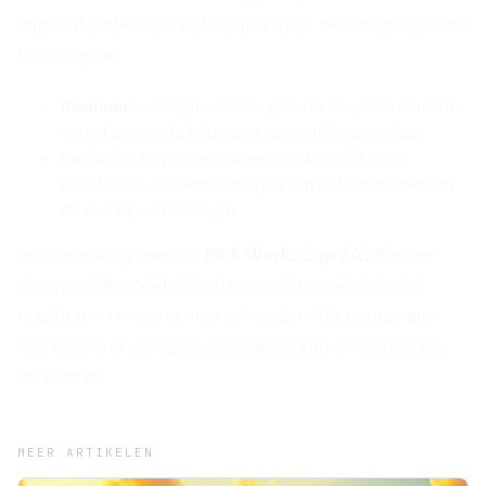
van een sterk team dat klaar is voor de uitdagingen die
komen gaan.
Koeman
moet zijn selectie goed in de gaten houden,
vooral gezien de blessures en transfergeruchten.
De fans zullen hopen op een sterke start in de
kwalificatie, wat kan bijdragen aan het vertrouwen en
de moraal van het team.
In de aanloop naar de
FIFA World Cup 2026
is het
essentieel dat Nederland zich positioneert als een
kracht om rekening mee te houden. De combinatie
van talent, ervaring en teamgeest kan de sleutel zijn
tot succes.
MEER ARTIKELEN