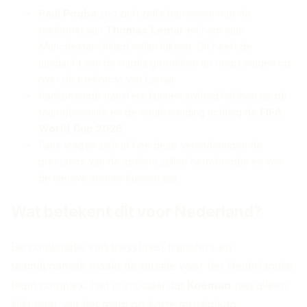
Paul Pogba
zou zich zelfs bemoeien met de
toekomst van
Thomas Lemar
en hem naar
Manchester United willen lokken. Dit heeft de
aandacht van de media getrokken en roept vragen op
over de toekomst van Lemar.
Aankomende transfers kunnen invloed hebben op de
teamdynamiek en de voorbereiding richting de
FIFA
World Cup 2026
.
Fans vragen zich af hoe deze veranderingen de
prestaties van de spelers zullen beïnvloeden en wie
de nieuwe sterren kunnen zijn.
Wat betekent dit voor Nederland?
De combinatie van blessures, transfers en
teamdynamiek maakt de situatie voor het Nederlandse
team complex. Het is cruciaal dat
Koeman
niet alleen
kijkt naar wie het team op korte termijn kan