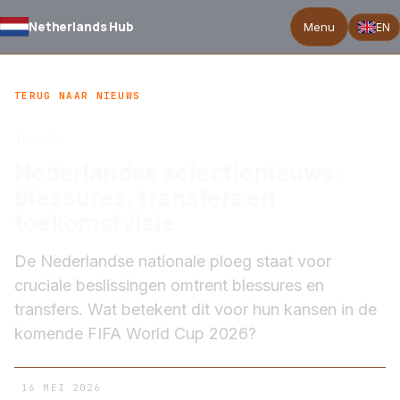
Netherlands Hub
Menu
EN
TERUG NAAR NIEUWS
Transfer
Nederlandse selectienieuws:
blessures, transfers en
toekomstvisie
De Nederlandse nationale ploeg staat voor
cruciale beslissingen omtrent blessures en
transfers. Wat betekent dit voor hun kansen in de
komende FIFA World Cup 2026?
16 MEI 2026