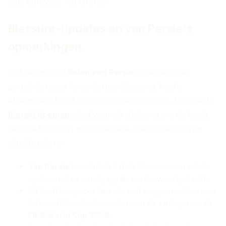
betekent voor het Oranje.
Blessure-updates en van Persie's
opmerkingen
Het nieuws dat
Robin van Persie
recentelijk de
geruchten over lange-termijnblessures heeft
afgewezen, komt op een cruciaal moment. De coach
Ronald Koeman
staat voor de uitdaging om de beste
selectie te kiezen met potentiële afwezigheden van
sleutelspelers.
Van Persie
benadrukte dat de blessures van enkele
spelers niet zo ernstig zijn als eerder werd gedacht.
Dit biedt hoop voor fans die zich zorgen maakten over
de beschikbaarheid van sterren in de aanloop naar de
FIFA World Cup 2026
.