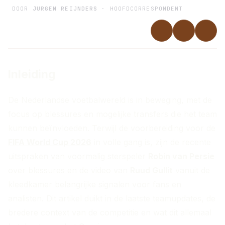
DOOR
JURGEN REIJNDERS
· HOOFDCORRESPONDENT
Inleiding
De Nederlandse voetbalwereld is in beweging, met de
focus op blessures en mogelijke transfers die het team
kunnen beïnvloeden. Terwijl de voorbereiding voor de
FIFA World Cup 2026
in volle gang is, zijn de recente
uitspraken van voormalig sterspeler
Robin van Persie
over blessures en de video van
Ruud Gullit
vanuit de
kleedkamer belangrijke signalen voor fans en
analisten. Dit artikel duikt in de laatste teamupdates, de
bredere context van de competitie en wat dit allemaal