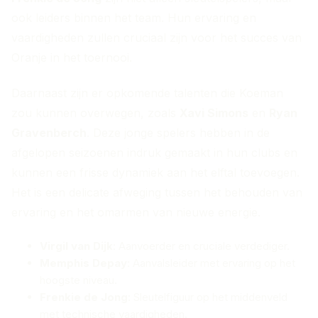
ook leiders binnen het team. Hun ervaring en
vaardigheden zullen cruciaal zijn voor het succes van
Oranje in het toernooi.
Daarnaast zijn er opkomende talenten die Koeman
zou kunnen overwegen, zoals
Xavi Simons
en
Ryan
Gravenberch
. Deze jonge spelers hebben in de
afgelopen seizoenen indruk gemaakt in hun clubs en
kunnen een frisse dynamiek aan het elftal toevoegen.
Het is een delicate afweging tussen het behouden van
ervaring en het omarmen van nieuwe energie.
Virgil van Dijk
: Aanvoerder en cruciale verdediger.
Memphis Depay
: Aanvalsleider met ervaring op het
hoogste niveau.
Frenkie de Jong
: Sleutelfiguur op het middenveld
met technische vaardigheden.