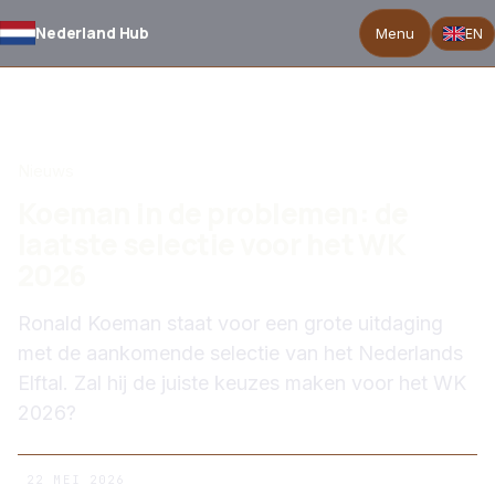
Nederland Hub
Menu
EN
TERUG NAAR NIEUWS
Nieuws
Koeman in de problemen: de
laatste selectie voor het WK
2026
Ronald Koeman staat voor een grote uitdaging
met de aankomende selectie van het Nederlands
Elftal. Zal hij de juiste keuzes maken voor het WK
2026?
22 MEI 2026