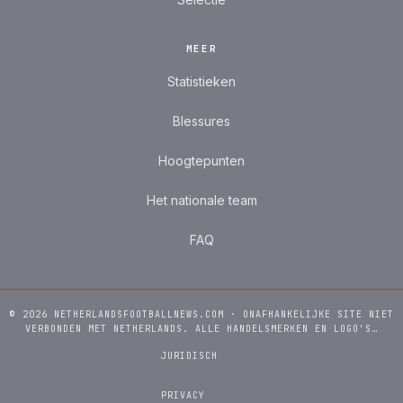
MEER
Statistieken
Blessures
Hoogtepunten
Het nationale team
FAQ
© 2026 NETHERLANDSFOOTBALLNEWS.COM · ONAFHANKELIJKE SITE NIET
VERBONDEN MET NETHERLANDS. ALLE HANDELSMERKEN EN LOGO'S…
JURIDISCH
PRIVACY