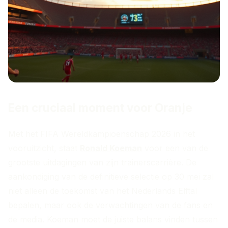
Een cruciaal moment voor Oranje
Met het FIFA Wereldkampioenschap 2026 in het
vooruitzicht, staat
Ronald Koeman
voor een van de
grootste uitdagingen van zijn trainerscarrière. De
aankondiging van de definitieve selectie op 30 mei zal
niet alleen de toekomst van het Nederlands Elftal
bepalen, maar ook de verwachtingen van de fans en
de media. Koeman moet de juiste balans vinden tussen