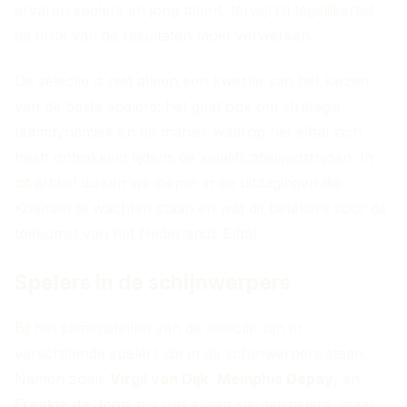
ervaren spelers en jong talent, terwijl hij tegelijkertijd
de druk van de resultaten moet verwerken.
De selectie is niet alleen een kwestie van het kiezen
van de beste spelers; het gaat ook om strategie,
teamdynamiek en de manier waarop het elftal zich
heeft ontwikkeld tijdens de kwalificatiewedstrijden. In
dit artikel duiken we dieper in de uitdagingen die
Koeman te wachten staan en wat dit betekent voor de
toekomst van het Nederlands Elftal.
Spelers in de schijnwerpers
Bij het samenstellen van de selectie zijn er
verschillende spelers die in de schijnwerpers staan.
Namen zoals
Virgil van Dijk
,
Memphis Depay
, en
Frenkie de Jong
zijn niet alleen sleutelspelers, maar