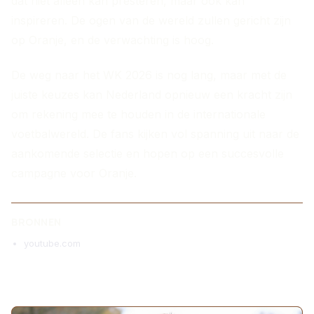
dat niet alleen kan presteren, maar ook kan
inspireren. De ogen van de wereld zullen gericht zijn
op Oranje, en de verwachting is hoog.
De weg naar het WK 2026 is nog lang, maar met de
juiste keuzes kan Nederland opnieuw een kracht zijn
om rekening mee te houden in de internationale
voetbalwereld. De fans kijken vol spanning uit naar de
aankomende selectie en hopen op een succesvolle
campagne voor Oranje.
BRONNEN
youtube.com
MEER ARTIKELEN