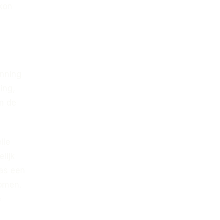
 kon
inning
ing,
m de
lle
lijk
was een
komen.
e