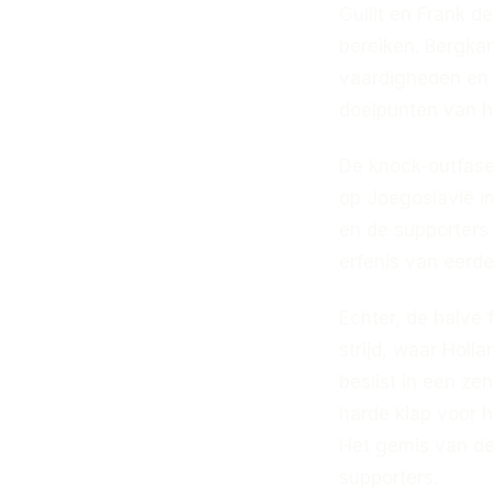
Gullit en Frank d
bereiken. Bergkam
vaardigheden en 
doelpunten van h
De knock-outfase
op Joegoslavië in
en de supporters
erfenis van eerd
Echter, de halve 
strijd, waar Holl
beslist in een ze
harde klap voor h
Het gemis van de 
supporters.