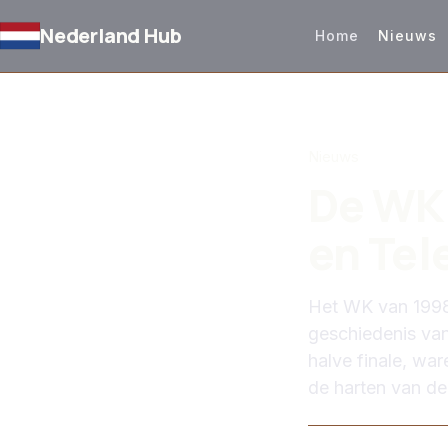
Nederland Hub
Home
Nieuws
TERUG NAAR NIEUW
Nieuws
De WK 
en Tel
Het WK van 1998 
geschiedenis van
halve finale, wa
de harten van de