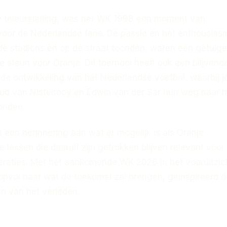
 teleurstelling, was het WK 1998 een moment van
oor de Nederlandse fans. De passie en het enthousias
 de stadions en op de straat toonden, waren een getuige
 steun voor Oranje. Dit toernooi heeft ook een blijvend
de ontwikkeling van het Nederlandse voetbal, waarbij 
uud van Nistelrooy en Edwin van der Sar hun weg naar h
onden.
t een herinnering aan wat er mogelijk is als Oranje
lessen die daaruit zijn getrokken blijven relevant voor
raties. Met het aankomende WK 2026 in het vooruitzic
oopvol naar wat de toekomst zal brengen, geïnspireerd d
en van het verleden.