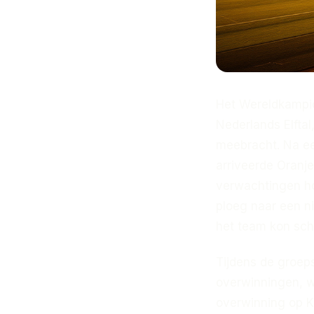
Het Wereldkampio
Nederlands Elftal
meebracht. Na een
arriveerde Oranje
verwachtingen ho
ploeg naar een ni
het team kon sch
Tijdens de groep
overwinningen, w
overwinning op K