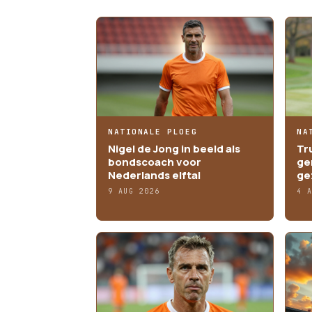
MEER ARTIKELEN
NATIONALE PLOEG
NA
Nigel de Jong in beeld als
Tr
bondscoach voor
ge
Nederlands elftal
ge
9 AUG 2026
4 