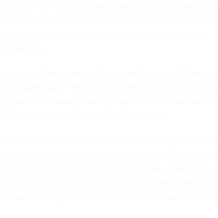
e Boer gaf de fans vertrouwen dat Oranje iets speciaals
p, in het bijzonder, maakte indruk met zijn technische
precisie, wat leidde tot een van de meest iconische
et toernooi.
 begon veelbelovend, met een overtuigende 2-1 overw
 de kwartfinales. Het team speelde met flair en overtuig
 zagen een nieuwe generatie spelers die in staat leek o
ere Nederlandse grootheden voort te zetten.
finale tegen Brazilë was een ware beproeving. Na een fe
and zich dapper verdedigde, werd de overwinning uiteinde
nuwslopende penalty shoot-out. De pijnlijke nederlaag 
et team en de fans, die zo dicht bij de finale waren ge
finale zou nog jaren blijven hangen in de harten van d