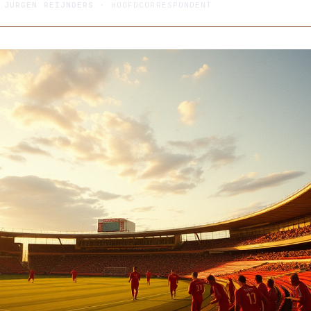
R
JURGEN REIJNDERS
· HOOFDCORRESPONDENT