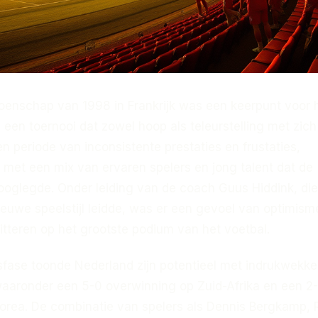
enschap van 1998 in Frankrijk was een keerpunt voor 
, een toernooi dat zowel hoop als teleurstelling met zich
 periode van inconsistente prestaties en frustaties,
 met een mix van ervaren spelers en jong talent dat de
oglegde. Onder leiding van de coach Guus Hiddink, die
euwe speelstijl leidde, was er een gevoel van optimism
itteren op het grootste podium van het voetbal.
sfase toonde Nederland zijn potentieel met indrukwekk
aaronder een 5-0 overwinning op Zuid-Afrika en een 2-
orea. De combinatie van spelers als Dennis Bergkamp,