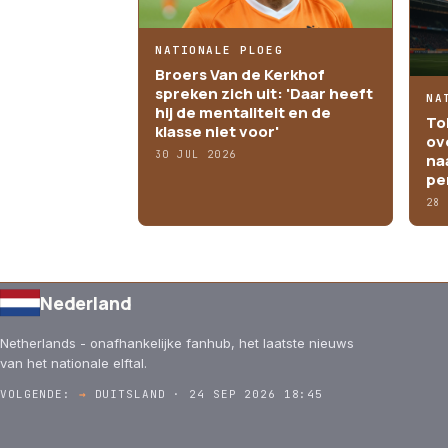
NATIONALE PLOEG
Broers Van de Kerkhof
spreken zich uit: 'Daar heeft
NA
hij de mentaliteit en de
To
klasse niet voor'
ov
30 JUL 2026
na
pe
28
Nederland
Netherlands - onafhankelijke fanhub, het laatste nieuws
van het nationale elftal.
VOLGENDE:
→
DUITSLAND · 24 SEP 2026 18:45