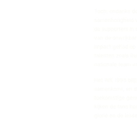
Toch, ondanks de
samenhorigheid v
de supporters in
van de onwrikbare
impact gehad op 
talenten zoals R
nationale team v
Het WK 1998 blijf
samenkomt, en de 
toekomstige gene
kijken de fans h
glorie en de less