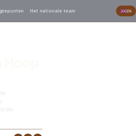
gtepunten
Het nationale team
EN
n Hoop
 de
e
t die