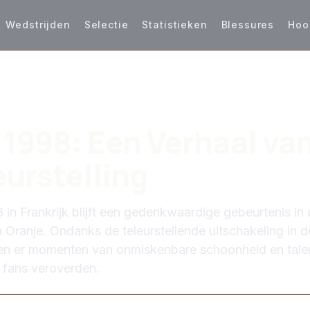
Wedstrijden
Selectie
Statistieken
Blessures
Hoo
S
1998: Een Verhaal va
eurstelling
in Frankrijk blijft een gedenkwaardige gebeurtenis in
 Oranje. Ondanks de teleurstellende uitschakeling in d
ren er momenten van onmiskenbare schoonheid en talen
 fans veroverden.