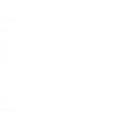
me die
nis
e
jonge
et
ht,
oor de