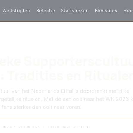
Wedstrijden
Selectie
Statistieken
Blessures
Hoo
S
eke Supporterscultuu
: Tradities en Rituale
uur van het Nederlands Elftal is doordrenkt met rijke
ergetelijke rituelen. Met de aanloop naar het WK 2026 
 fans sterker dan ooit naar voren.
R
JURGEN REIJNDERS
· HOOFDCORRESPONDENT