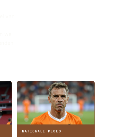
el van
en we
zenden
NATIONALE PLOEG