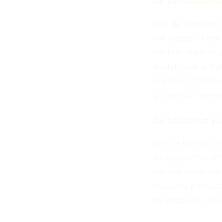
De Verbondenhe
Wat de supporter
het creëert. Fan
om hun team te s
wedstrijden is h
doelpunt of samen
gevoel van geme
De Toekomst van
Met de komst van 
de supporters. Ho
nieuwe generatie 
moderne elementen
de passie en de t