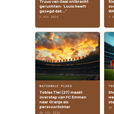
Truus van Gaal ontkracht
Sl
geruchten: 'Louis heeft
zo
gezegd dat...'
WK
4 AUG 2026
2 
NATIONALE PLOEG
TE
Tobias Tiel (27) maakt
St
overstap van FC Emmen
we
naar Oranje als
st
persvoorlichter
28
28 JUL 2026