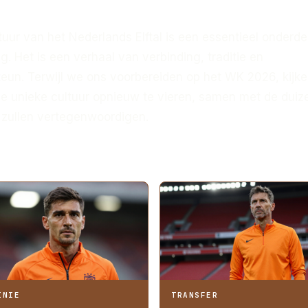
uur van het Nederlands Elftal is een essentieel onderde
g. Het is een verhaal van verbinding, traditie en
eun. Terwijl we ons voorbereiden op het WK 2026, kijk
ze unieke cultuur opnieuw te vieren, samen met de dui
d zullen vertegenwoordigen.
INIE
TRANSFER