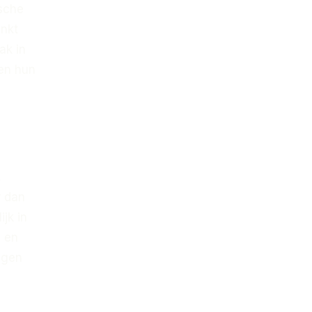
ische
enkt
ak in
 en hun
,
r dan
ijk in
n en
ngen