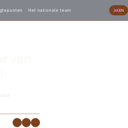
gtepunten
Het nationale team
EN
r van
n
komt