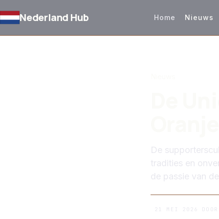
Nederland Hub
Home
Nieuws
TERUG NAAR NIEUW
Nieuws
De Uni
Oranje
De supporterscult
tradities en onv
de passie van de
21 MEI 2026
DOO