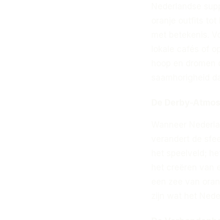
Nederlandse supp
oranje outfits tot
met betekenis. V
lokale cafés of o
hoop en dromen 
saamhorigheid da
De Derby-Atmos
Wanneer Nederlan
verandert de sfee
het speelveld; het
het creëren van 
een zee van oranj
zijn wat het Nede