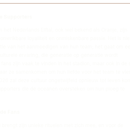
e Supporters
 het Nederlands Elftal, ook wel bekend als Oranje, zijn
nwrikbare loyaliteit en onmiskenbare passie. Het is nie
tie van het aanmoedigen van hun team; het gaat om e
lturele ervaring, die generatie op generatie wordt
ans zijn vaak te vinden in het stadion, maar ook in de 
aar ze samenkomen om hun liefde voor het team te vie
026 zal deze cultuur ongetwijfeld opnieuw tot leven ko
pporters die de oceanen oversteken om hun ploeg te
 de Fans
i brengt zijn unieke rituelen met zich mee, en voor de