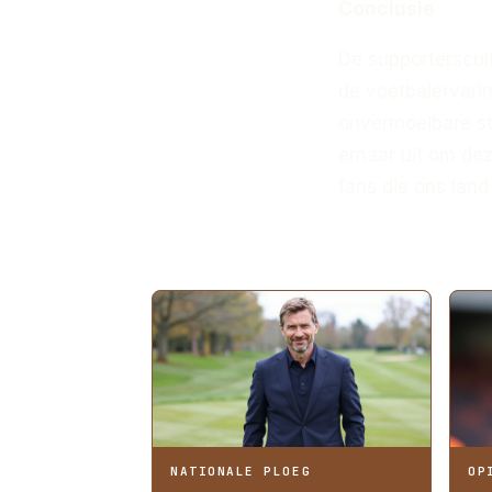
Conclusie
De supporterscult
de voetbalervarin
onvermoeibare st
ernaar uit om de
fans die ons lan
MEER ARTIKELEN
NATIONALE PLOEG
OP