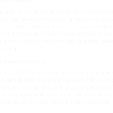
id van de Fans
scultuur van Oranje zo uniek maakt, is de verbondenhei
s van verschillende achtergronden en leeftijden komen 
teunen, wat zorgt voor een inclusieve omgeving. Tijde
et niet ongewoon dat vreemden elkaar omhelzen na een
 juichen. Deze verbintenis overstijgt de sport en creëe
enschap.
 Supporterstradities
het WK 2026 in het vooruitzicht, is er veel anticipatie
e zullen de tradities evolueren? De verwachting is dat 
fans een frisse kijk op de tradities zal brengen, waarbij
 integreren in de klassieke rituelen. Maar één ding is 
oewijding van de Oranje-supporters zullen nooit verdwij