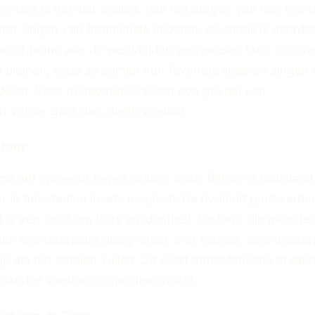
orters is dat niet anders. Van het dragen van hun icon
 het zingen van traditionele liederen, elk detail is doordr
oorafgaand aan de wedstrijden verzamelen fans zich va
p pleinen, waar ze samen hun favoriete liederen zingen
delen. Deze momenten creëren een gevoel van
t verder gaat dan alleen voetbal.
feer
d het opneemt tegen rivalen, zoals België of Duitsland
r in het stadion in iets magisch. De rivaliteit gaat verde
 is een strijd om trots en identiteit. De fans zijn meesterl
een onmiskenbare derby-sfeer, met fakkels, spandoeke
e die het stadion vullen. Dit soort atmosferische ervari
rlandse voetbal zo speciaal maakt.