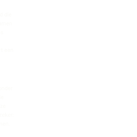
d die
samen
ns
rt een
 onder
de
 ze
zeker:
nen.