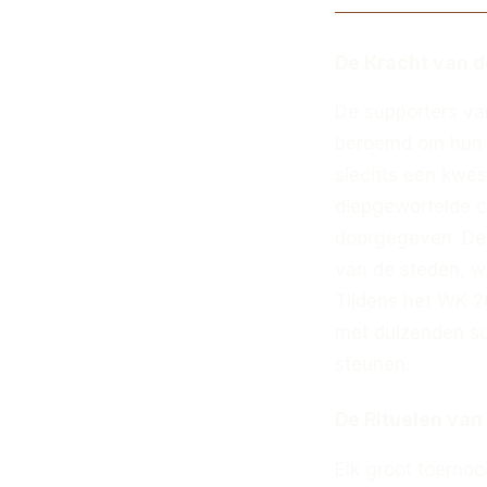
De Kracht van d
De supporters van
beroemd om hun o
slechts een kwes
diepgewortelde cu
doorgegeven. De f
van de steden, w
Tijdens het WK 2
met duizenden su
steunen.
De Rituelen van
Elk groot toernoo