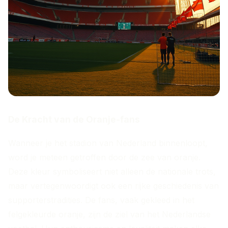
De Kracht van de Oranje-fans
Wanneer je het stadion van Nederland binnenloopt,
word je meteen getroffen door de zee van oranje.
Deze kleur symboliseert niet alleen de nationale trots,
maar vertegenwoordigt ook een rijke geschiedenis van
supporterstradities. De fans, vaak gekleed in het
felgekleurde oranje, zijn de ziel van het Nederlandse