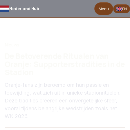
Nederland Hub
Menu
EN
TERUG NAAR NIEUWS
Nieuws
De Betoverende Ritualen van
Oranje: Supporterstradities in de
Stadion
Oranje-fans zijn beroemd om hun passie en
toewijding, wat zich uit in unieke stadionrituelen.
Deze tradities creëren een onvergetelijke sfeer,
vooral tijdens belangrijke wedstrijden zoals het
WK 2026.