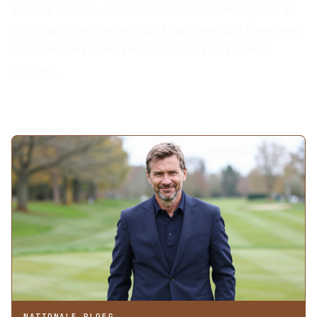
in stand houden. Deze cultuur van saamhorigheid en
trots maakt het Nederlands Elftal meer dan alleen een
team; het maakt het een symbool van nationale
identiteit.
MEER ARTIKELEN
NATIONALE PLOEG