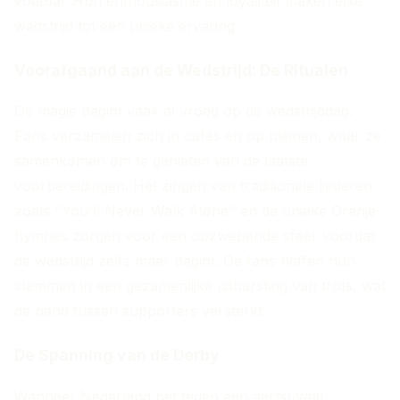
voetbal. Hun enthousiasme en loyaliteit maken elke
wedstrijd tot een unieke ervaring.
Voorafgaand aan de Wedstrijd: De Ritualen
De magie begint vaak al vroeg op de wedstrijddag.
Fans verzamelen zich in cafés en op pleinen, waar ze
samenkomen om te genieten van de laatste
voorbereidingen. Het zingen van traditionele liederen
zoals "You'll Never Walk Alone" en de unieke Oranje-
hymnes zorgen voor een opzwepende sfeer voordat
de wedstrijd zelfs maar begint. De fans heffen hun
stemmen in een gezamenlijke uitbarsting van trots, wat
de band tussen supporters versterkt.
De Spanning van de Derby
Wanneer Nederland het tegen een aartsrivaal